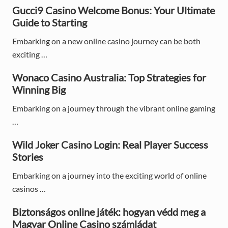
Gucci9 Casino Welcome Bonus: Your Ultimate
r
Guide to Starting
y
Embarking on a new online casino journey can be both
S
exciting …
i
Wonaco Casino Australia: Top Strategies for
d
Winning Big
e
Embarking on a journey through the vibrant online gaming
…
b
Wild Joker Casino Login: Real Player Success
a
Stories
r
Embarking on a journey into the exciting world of online
casinos …
Biztonságos online játék: hogyan védd meg a
Magyar Online Casino számládat