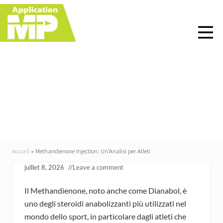
Menu
Skip
Skip
Skip
Skip
to
to
to
to
right
main
primary
footer
header
content
sidebar
navigation
Methandienone
Injection: Un’Analisi per
Atleti
Accueil
»
Methandienone Injection: Un’Analisi per Atleti
juillet 8, 2026
//
Leave a comment
Il Methandienone, noto anche come Dianabol, è
uno degli steroidi anabolizzanti più utilizzati nel
mondo dello sport, in particolare dagli atleti che