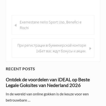
P
Exemestane nello Sport: Uso, Benefici e
«
r
Rischi
e
v
i
N
При регистрации в букмекерской конторе
»
o
e
1хБет вас ждут бонусы и акции.
u
x
s
t
P
P
P
RECENT POSTS
o
o
r
s
Ontdek de voordelen van iDEAL op Beste
s
t
Legale Goksites van Nederland 2026
t
i
:
:
In de wereld van online gokken is de keuze voor een
m
betrouwbare …
a