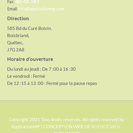
Fax:
450-420-3419
Email:
info@applicationmp.com
Direction
585 Bd du Curé Boivin,
Boisbriand,
Québec,
J7G 2A8
Horaire d’ouverture
Du lundi au jeudi : De 7 :00 à 16 :30
Le vendredi : Fermé
De 12 :15 à 13 :00 : Fermé pour la pause repas
S
Copyright 2021 Tous droits réservés. All rights reserved by
ApplicationMP | CONCEPTION WEB DE
AGENCE WEB
:
i