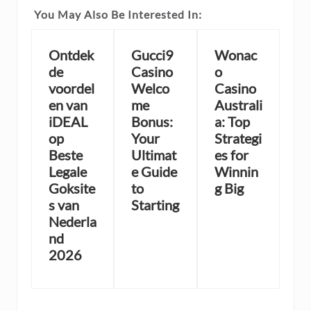
You May Also Be Interested In:
Ontdek
Gucci9
Wonac
de
Casino
o
voordel
Welco
Casino
en van
me
Australi
iDEAL
Bonus:
a: Top
op
Your
Strategi
Beste
Ultimat
es for
Legale
e Guide
Winnin
Goksite
to
g Big
s van
Starting
Nederla
nd
2026