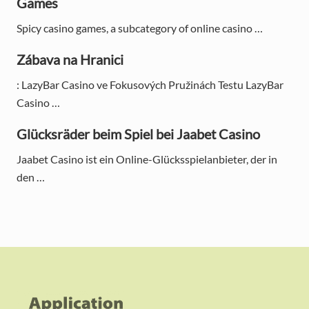
d
Games
e
Spicy casino games, a subcategory of online casino …
b
Zábava na Hranici
a
: LazyBar Casino ve Fokusových Pružinách Testu LazyBar
Casino …
r
Glücksräder beim Spiel bei Jaabet Casino
Jaabet Casino ist ein Online-Glücksspielanbieter, der in
den …
F
o