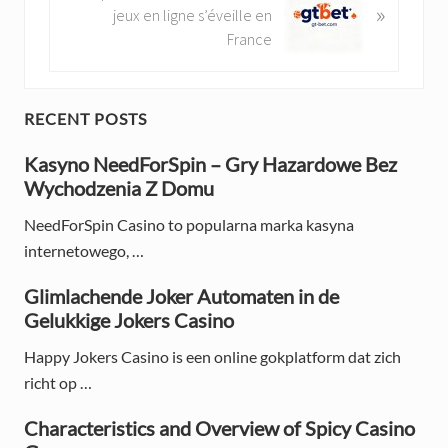
»
o
e
jeux en ligne s’éveille en
u
x
France
s
t
P
P
o
o
P
RECENT POSTS
s
s
t
r
t
Kasyno NeedForSpin – Gry Hazardowe Bez
:
:
Wychodzenia Z Domu
i
NeedForSpin Casino to popularna marka kasyna
m
internetowego, …
a
Glimlachende Joker Automaten in de
r
Gelukkige Jokers Casino
y
Happy Jokers Casino is een online gokplatform dat zich
S
richt op …
i
Characteristics and Overview of Spicy Casino