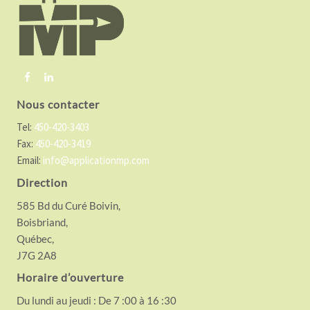
o
t
e
r
Nous contacter
Tel:
450-420-3403
Fax:
450-420-3419
Email:
info@applicationmp.com
Direction
585 Bd du Curé Boivin,
Boisbriand,
Québec,
J7G 2A8
Horaire d’ouverture
Du lundi au jeudi : De 7 :00 à 16 :30