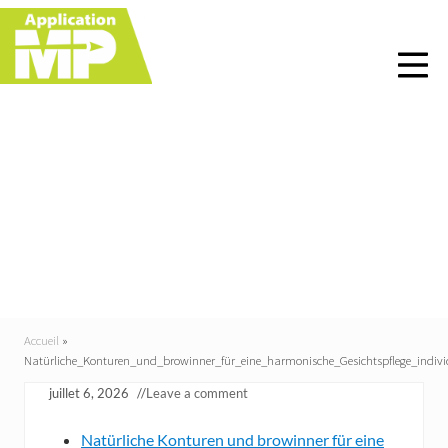
Menu
Skip
Skip
Skip
Skip
to
to
to
to
right
main
primary
footer
header
content
sidebar
navigation
Natürliche_Konturen_u
nd_browinner_für_eine
_harmonische_Gesichts
pflege_individu
Accueil
»
Natürliche_Konturen_und_browinner_für_eine_harmonische_Gesichtspflege_indiv
juillet 6, 2026
//
Leave a comment
Natürliche Konturen und browinner für eine