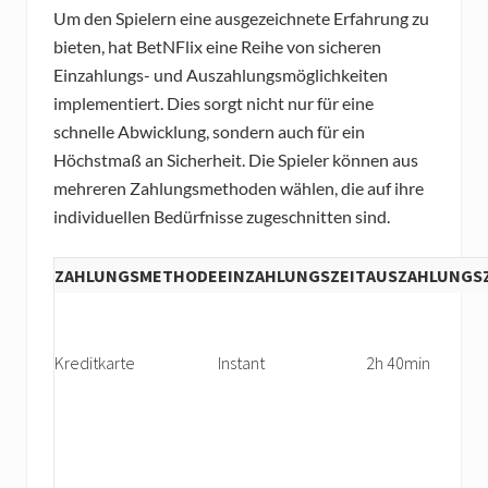
Um den Spielern eine ausgezeichnete Erfahrung zu
bieten, hat BetNFlix eine Reihe von sicheren
Einzahlungs- und Auszahlungsmöglichkeiten
implementiert. Dies sorgt nicht nur für eine
schnelle Abwicklung, sondern auch für ein
Höchstmaß an Sicherheit. Die Spieler können aus
mehreren Zahlungsmethoden wählen, die auf ihre
individuellen Bedürfnisse zugeschnitten sind.
ZAHLUNGSMETHODE
EINZAHLUNGSZEIT
AUSZAHLUNGSZ
Kreditkarte
Instant
2h 40min