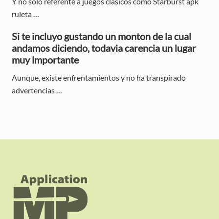
Y no solo referente a juegos clasicos como Starburst apk
ruleta …
Si te incluyo gustando un monton de la cual
andamos diciendo, todavia carencia un lugar
muy importante
Aunque, existe enfrentamientos y no ha transpirado
advertencias …
F
o
o
t