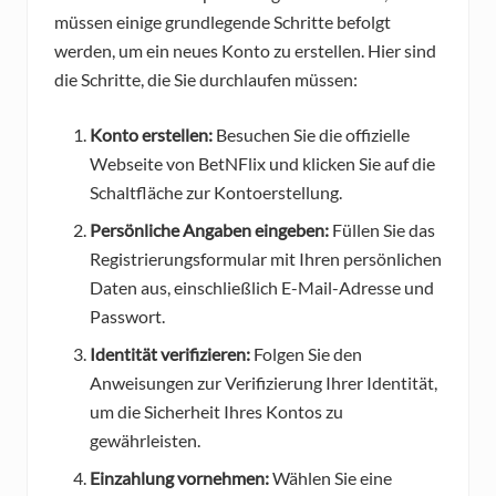
müssen einige grundlegende Schritte befolgt
werden, um ein neues Konto zu erstellen. Hier sind
die Schritte, die Sie durchlaufen müssen:
Konto erstellen:
Besuchen Sie die offizielle
Webseite von BetNFlix und klicken Sie auf die
Schaltfläche zur Kontoerstellung.
Persönliche Angaben eingeben:
Füllen Sie das
Registrierungsformular mit Ihren persönlichen
Daten aus, einschließlich E-Mail-Adresse und
Passwort.
Identität verifizieren:
Folgen Sie den
Anweisungen zur Verifizierung Ihrer Identität,
um die Sicherheit Ihres Kontos zu
gewährleisten.
Einzahlung vornehmen:
Wählen Sie eine