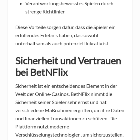
Verantwortungsbewusstes Spielen durch
strenge Richtlinien
Diese Vorteile sorgen dafür, dass die Spieler ein
erfüllendes Erlebnis haben, das sowohl
unterhaltsam als auch potenziell lukrativ ist.
Sicherheit und Vertrauen
bei BetNFlix
Sicherheit ist ein entscheidendes Element in der
Welt der Online-Casinos. BetNFlix nimmt die
Sicherheit seiner Spieler sehr ernst und hat
verschiedene Maßnahmen ergriffen, um ihre Daten
und finanziellen Transaktionen zu schützen. Die
Plattform nutzt moderne
Verschlüsselungstechnologien, um sicherzustellen,