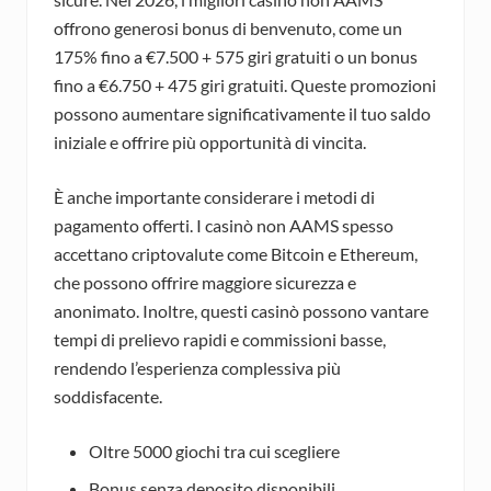
offrono generosi bonus di benvenuto, come un
175% fino a €7.500 + 575 giri gratuiti o un bonus
fino a €6.750 + 475 giri gratuiti. Queste promozioni
possono aumentare significativamente il tuo saldo
iniziale e offrire più opportunità di vincita.
È anche importante considerare i metodi di
pagamento offerti. I casinò non AAMS spesso
accettano criptovalute come Bitcoin e Ethereum,
che possono offrire maggiore sicurezza e
anonimato. Inoltre, questi casinò possono vantare
tempi di prelievo rapidi e commissioni basse,
rendendo l’esperienza complessiva più
soddisfacente.
Oltre 5000 giochi tra cui scegliere
Bonus senza deposito disponibili