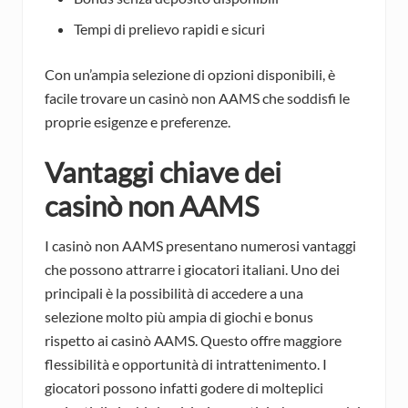
Tempi di prelievo rapidi e sicuri
Con un’ampia selezione di opzioni disponibili, è
facile trovare un casinò non AAMS che soddisfi le
proprie esigenze e preferenze.
Vantaggi chiave dei
casinò non AAMS
I casinò non AAMS presentano numerosi vantaggi
che possono attrarre i giocatori italiani. Uno dei
principali è la possibilità di accedere a una
selezione molto più ampia di giochi e bonus
rispetto ai casinò AAMS. Questo offre maggiore
flessibilità e opportunità di intrattenimento. I
giocatori possono infatti godere di molteplici