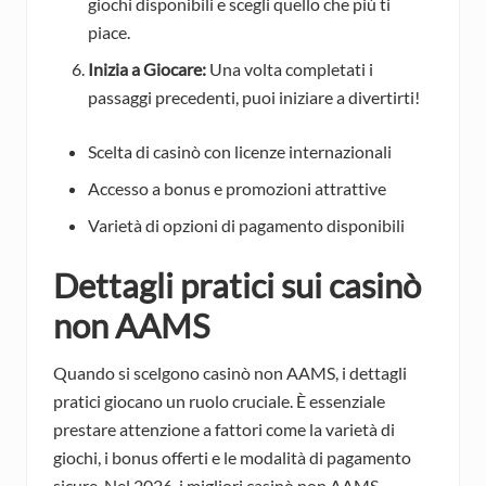
giochi disponibili e scegli quello che più ti
piace.
Inizia a Giocare:
Una volta completati i
passaggi precedenti, puoi iniziare a divertirti!
Scelta di casinò con licenze internazionali
Accesso a bonus e promozioni attrattive
Varietà di opzioni di pagamento disponibili
Dettagli pratici sui casinò
non AAMS
Quando si scelgono casinò non AAMS, i dettagli
pratici giocano un ruolo cruciale. È essenziale
prestare attenzione a fattori come la varietà di
giochi, i bonus offerti e le modalità di pagamento
sicure. Nel 2026, i migliori casinò non AAMS