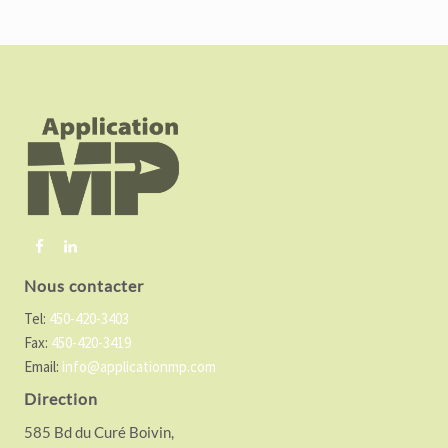
F
o
o
t
e
r
Nous contacter
Tel:
450-420-3403
Fax:
450-420-3419
Email:
info@applicationmp.com
Direction
585 Bd du Curé Boivin,