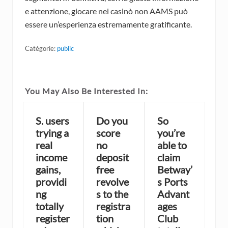
e attenzione, giocare nei casinò non AAMS può
essere un’esperienza estremamente gratificante.
Catégorie:
public
You May Also Be Interested In:
S. users
Do you
So
trying a
score
you’re
real
no
able to
income
deposit
claim
gains,
free
Betway’
providi
revolve
s Ports
ng
s to the
Advant
totally
registra
ages
register
tion
Club