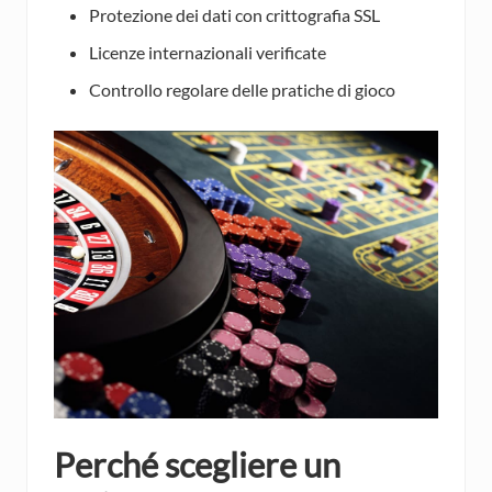
Protezione dei dati con crittografia SSL
Licenze internazionali verificate
Controllo regolare delle pratiche di gioco
Perché scegliere un