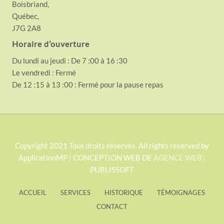
Boisbriand,
Québec,
J7G 2A8
Horaire d’ouverture
Du lundi au jeudi : De 7 :00 à 16 :30
Le vendredi : Fermé
De 12 :15 à 13 :00 : Fermé pour la pause repas
S
Copyright 2021 Tous droits réservés. All rights reserved by
ApplicationMP | CONCEPTION WEB DE
AGENCE WEB
:
i
PUBLISSOFT
t
e
ACCUEIL
SERVICES
HISTORIQUE
TÉMOIGNAGES
F
CONTACT
o