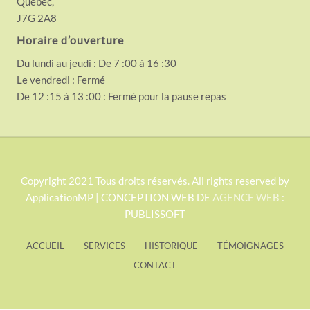
Québec,
J7G 2A8
Horaire d’ouverture
Du lundi au jeudi : De 7 :00 à 16 :30
Le vendredi : Fermé
De 12 :15 à 13 :00 : Fermé pour la pause repas
S
Copyright 2021 Tous droits réservés. All rights reserved by
ApplicationMP | CONCEPTION WEB DE
AGENCE WEB
:
i
PUBLISSOFT
t
e
ACCUEIL
SERVICES
HISTORIQUE
TÉMOIGNAGES
F
CONTACT
o
o