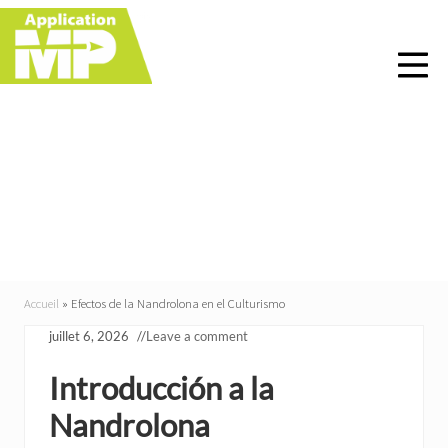
Menu
Skip
Skip
Skip
Skip
to
to
to
to
right
main
primary
footer
header
content
sidebar
navigation
Efectos de la
Nandrolona en el
Culturismo
Accueil
»
Efectos de la Nandrolona en el Culturismo
juillet 6, 2026
//
Leave a comment
Introducción a la
Nandrolona