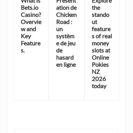
What is
Présent
Explore
Bets.io
ation de
the
Casino?
Chicken
stando
Overvie
Road :
ut
w and
un
feature
Key
systèm
s of real
Feature
e de jeu
money
s.
de
slots at
hasard
Online
en ligne
Pokies
NZ
2026
today