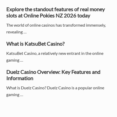
S
Explore the standout features of real money
i
slots at Online Pokies NZ 2026 today
d
The world of online casinos has transformed immensely,
e
revealing …
b
What is KatsuBet Casino?
a
KatsuBet Casino, a relatively new entrant in the online
gaming …
r
Duelz Casino Overview: Key Features and
Information
What is Duelz Casino? Duelz Casino is a popular online
gaming …