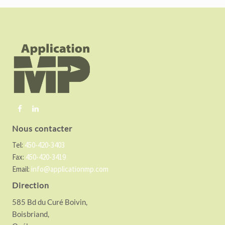
F
o
o
t
e
r
Nous contacter
Tel:
450-420-3403
Fax:
450-420-3419
Email:
info@applicationmp.com
Direction
585 Bd du Curé Boivin,
Boisbriand,