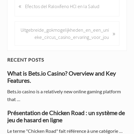
«
P
Efectos del Raloxifeno HCl en la Salud
r
e
v
N
Uitgebreide_gokmogelijkheden_en_een_uni
»
i
e
eke_circus_casino_ervaring_voor_jou
o
x
u
t
s
P
P
RECENT POSTS
P
o
o
r
What is Bets.io Casino? Overview and Key
s
s
Features.
t
i
t
:
:
Bets.io casino is a relatively new online gaming platform
m
that …
a
Présentation de Chicken Road : un système de
r
jeu de hasard en ligne
y
Le terme "Chicken Road" fait référence à une catégorie …