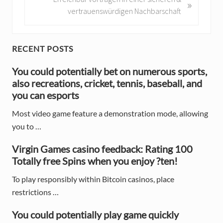
»
o
e
vertrauenswürdigen Nachbarschaft
u
x
s
t
P
P
P
RECENT POSTS
o
o
r
s
You could potentially bet on numerous sports,
s
t
also recreations, cricket, tennis, baseball, and
t
i
:
you can esports
:
m
Most video game feature a demonstration mode, allowing
a
you to …
r
Virgin Games casino feedback: Rating 100
y
Totally free Spins when you enjoy ?ten!
S
To play responsibly within Bitcoin casinos, place
restrictions …
i
d
You could potentially play game quickly