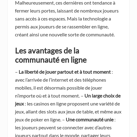
Malheureusement, ces dernières ont tendance à
fermer leurs portes, laissant de nombreux joueurs
sans accès à ces espaces. Mais la technologie a
permis aux joueurs de se rassembler en ligne,
créant ainsi une nouvelle sorte de communauté.
Les avantages de la
communauté en ligne
–
La liberté de jouer partout et à tout moment
:
avec l’arrivée de l’internet et des téléphones
mobiles, il est désormais possible de jouer
n’importe où et à tout moment. –
Un large choix de
jeux
: les casinos en ligne proposent une variété de
jeux, allant des slots aux jeux de table, et même aux
jeux de poker en ligne. –
Une communauté unie
:
les joueurs peuvent se connecter avec d’autres
joueurs partout dans le monde, partager leurs