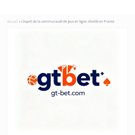
Accueil
»
L’esprit de la communauté de jeux en ligne s’éveille en France