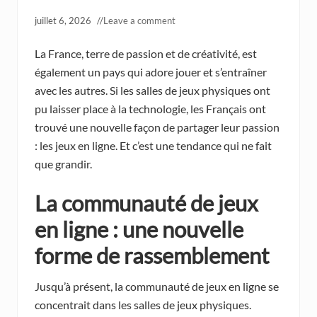
juillet 6, 2026
//
Leave a comment
La France, terre de passion et de créativité, est
également un pays qui adore jouer et s’entraîner
avec les autres. Si les salles de jeux physiques ont
pu laisser place à la technologie, les Français ont
trouvé une nouvelle façon de partager leur passion
: les jeux en ligne. Et c’est une tendance qui ne fait
que grandir.
La communauté de jeux
en ligne : une nouvelle
forme de rassemblement
Jusqu’à présent, la communauté de jeux en ligne se
concentrait dans les salles de jeux physiques.