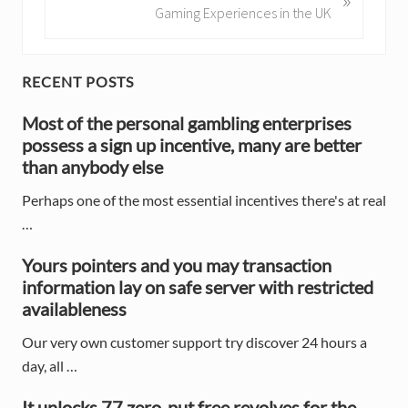
»
o
e
Gaming Experiences in the UK
u
x
s
t
P
P
P
RECENT POSTS
o
o
r
s
Most of the personal gambling enterprises
s
t
possess a sign up incentive, many are better
t
i
:
than anybody else
:
m
Perhaps one of the most essential incentives there's at real
a
…
r
Yours pointers and you may transaction
y
information lay on safe server with restricted
availableness
S
Our very own customer support try discover 24 hours a
i
day, all …
d
It unlocks 77 zero-put free revolves for the