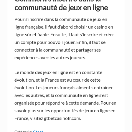
communauté de jeux en ligne
Pour s’inscrire dans la communauté de jeux en
ligne française, il faut d’abord choisir un casino en
ligne sûr et fiable. Ensuite, il faut s’inscrire et créer
un compte pour pouvoir jouer. Enfin, il faut se
connecter à la communauté et partager ses
expériences avec les autres joueurs.
Le monde des jeux en ligne est en constante
évolution, et la France est au cœur de cette
évolution. Les joueurs français aiment s’entraîner
avec les autres, et la communauté en ligne s’est
organisée pour répondre à cette demande. Pour en
savoir plus sur les opportunités de jeux en ligne en
France, visitez gtbetcasinofr.com.
Catégorie:
Gtbet