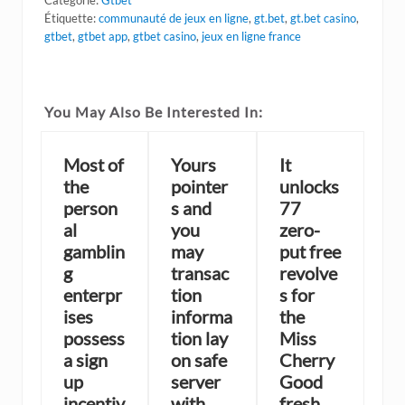
Étiquette:
communauté de jeux en ligne
,
gt.bet
,
gt.bet casino
,
gtbet
,
gtbet app
,
gtbet casino
,
jeux en ligne france
You May Also Be Interested In:
Most of
Yours
It
the
pointer
unlocks
person
s and
77
al
you
zero-
gamblin
may
put free
g
transac
revolve
enterpr
tion
s for
ises
informa
the
possess
tion lay
Miss
a sign
on safe
Cherry
up
server
Good
incentiv
with
fresh