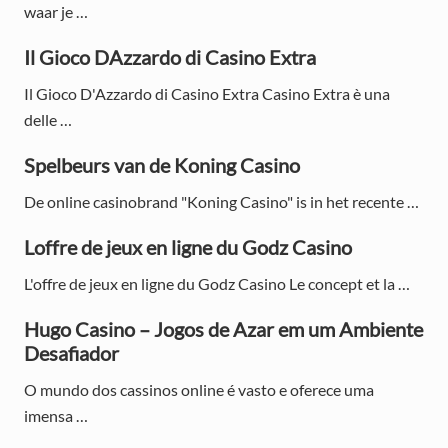
waar je …
m
a
Il Gioco DAzzardo di Casino Extra
r
Il Gioco D'Azzardo di Casino Extra Casino Extra è una
delle …
y
S
Spelbeurs van de Koning Casino
i
De online casinobrand "Koning Casino" is in het recente …
d
Loffre de jeux en ligne du Godz Casino
e
L'offre de jeux en ligne du Godz Casino Le concept et la …
b
Hugo Casino – Jogos de Azar em um Ambiente
a
Desafiador
r
O mundo dos cassinos online é vasto e oferece uma
imensa …