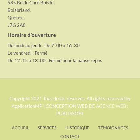
585 Bd du Curé Boivin,
Boisbriand,
Québec,
J7G 2A8
Horaire d’ouverture
Du lundi au jeudi : De 7 :00 à 16 :30
Le vendredi : Fermé
De 12 :15 à 13 :00 : Fermé pour la pause repas
S
Copyright 2021 Tous droits réservés. All rights reserved by
ApplicationMP | CONCEPTION WEB DE
AGENCE WEB
:
i
PUBLISSOFT
t
e
ACCUEIL
SERVICES
HISTORIQUE
TÉMOIGNAGES
F
CONTACT