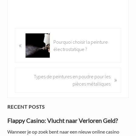
P
Pourquoi choisir la peinture
«
r
électrostatique ?
e
v
i
o
N
Types de peintures en poudre pour les
»
u
e
pièces métalliques
s
x
P
t
o
P
P
RECENT POSTS
s
o
t
r
Flappy Casino: Vlucht naar Verloren Geld?
s
:
t
i
Wanneer je op zoek bent naar een nieuw online casino
: