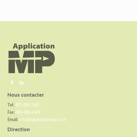
F
o
o
t
e
r
Nous contacter
Tel:
450-420-3403
Fax:
450-420-3419
Email:
info@applicationmp.com
Direction