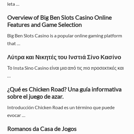
leta …
a
Overview of Big Ben Slots Casino Online
r
Features and Game Selection
y
Big Ben Slots Casino is a popular online gaming platform
S
that …
i
Λύτρα και Νικητές του Ινστιά Σίνο Κασίνο
d
Το Insta Sino Casino είναι μια από τις πιο προσεκτικές και
e
…
b
¿Qué es Chicken Road? Una guía informativa
sobre el juego de azar.
a
Introducción Chicken Road es un término que puede
r
evocar …
Romanos da Casa de Jogos