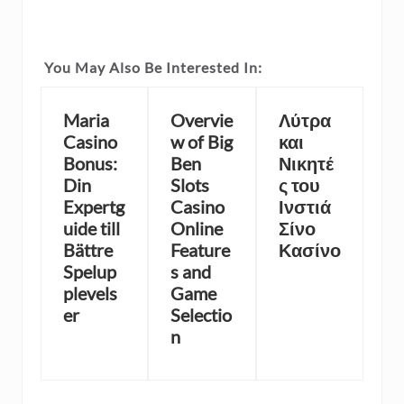
You May Also Be Interested In:
Maria
Overvie
Λύτρα
Casino
w of Big
και
Bonus:
Ben
Νικητέ
Din
Slots
ς του
Expertg
Casino
Ινστιά
uide till
Online
Σίνο
Bättre
Feature
Κασίνο
Spelup
s and
plevels
Game
er
Selectio
n