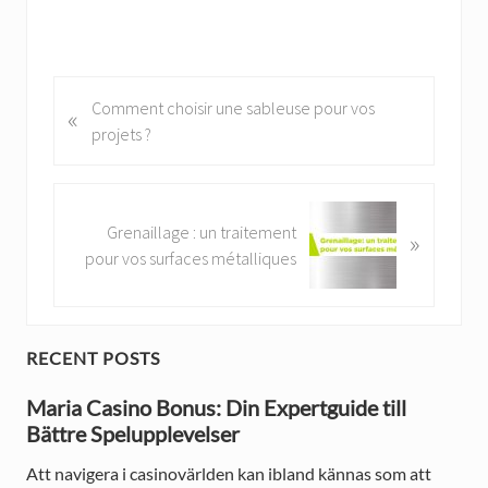
P
Comment choisir une sableuse pour vos
«
r
projets ?
e
v
i
N
Grenaillage : un traitement
»
o
e
pour vos surfaces métalliques
u
x
s
t
P
P
o
o
P
RECENT POSTS
s
s
t
r
t
Maria Casino Bonus: Din Expertguide till
:
:
Bättre Spelupplevelser
i
Att navigera i casinovärlden kan ibland kännas som att
m