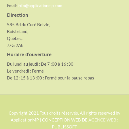
Email:
info@applicationmp.com
Direction
585 Bd du Curé Boivin,
Boisbriand,
Québec,
J7G 2A8
Horaire d’ouverture
Du lundi au jeudi : De 7 :00 à 16 :30
Le vendredi : Fermé
De 12 :15 à 13 :00 : Fermé pour la pause repas
S
Copyright 2021 Tous droits réservés. All rights reserved by
ApplicationMP | CONCEPTION WEB DE
AGENCE WEB
:
i
PUBLISSOFT