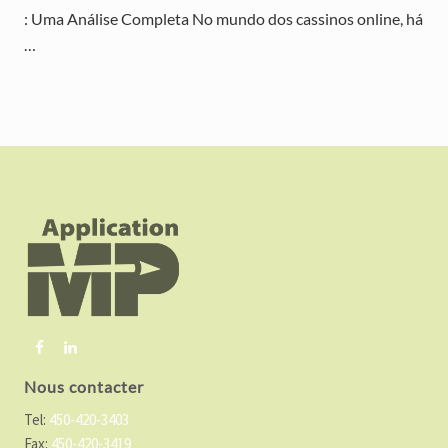
: Uma Análise Completa No mundo dos cassinos online, há
…
F
o
o
t
e
r
Nous contacter
Tel:
450-420-3403
Fax:
450-420-3419