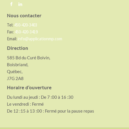
r
Nous contacter
Tel:
450-420-3403
Fax:
450-420-3419
Email:
info@applicationmp.com
Direction
585 Bd du Curé Boivin,
Boisbriand,
Québec,
J7G 2A8
Horaire d’ouverture
Du lundi au jeudi : De 7 :00 à 16 :30
Le vendredi : Fermé
De 12 :15 à 13 :00 : Fermé pour la pause repas