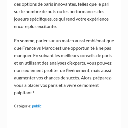
des options de paris innovantes, telles que le pari
sur le nombre de buts ou les performances des
joueurs spécifiques, ce qui rend votre expérience
encore plus excitante.
En somme, parier sur un match aussi emblématique
que France vs Maroc est une opportunité à ne pas
manquer. En suivant les meilleurs conseils de paris
et en utilisant des analyses d’experts, vous pouvez
non seulement profiter de l’événement, mais aussi
augmenter vos chances de succès. Alors, préparez-
vous à placer vos paris et à vivre ce moment
palpitant !
Catégorie:
public