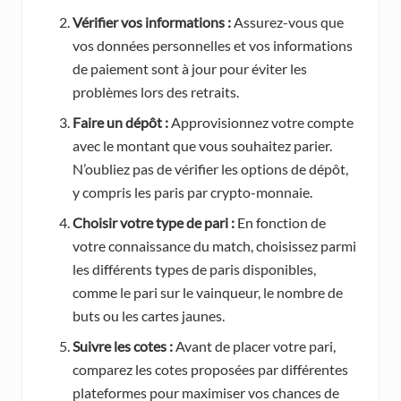
Vérifier vos informations :
Assurez-vous que
vos données personnelles et vos informations
de paiement sont à jour pour éviter les
problèmes lors des retraits.
Faire un dépôt :
Approvisionnez votre compte
avec le montant que vous souhaitez parier.
N’oubliez pas de vérifier les options de dépôt,
y compris les paris par crypto-monnaie.
Choisir votre type de pari :
En fonction de
votre connaissance du match, choisissez parmi
les différents types de paris disponibles,
comme le pari sur le vainqueur, le nombre de
buts ou les cartes jaunes.
Suivre les cotes :
Avant de placer votre pari,
comparez les cotes proposées par différentes
plateformes pour maximiser vos chances de