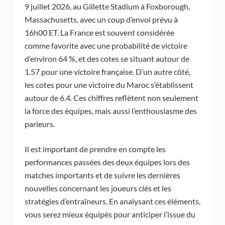
9 juillet 2026, au Gillette Stadium à Foxborough,
Massachusetts, avec un coup d’envoi prévu à
16h00 ET. La France est souvent considérée
comme favorite avec une probabilité de victoire
d’environ 64 %, et des cotes se situant autour de
1.57 pour une victoire française. D’un autre côté,
les cotes pour une victoire du Maroc s’établissent
autour de 6.4. Ces chiffres reflètent non seulement
la force des équipes, mais aussi l’enthousiasme des
parieurs.
Il est important de prendre en compte les
performances passées des deux équipes lors des
matches importants et de suivre les dernières
nouvelles concernant les joueurs clés et les
stratégies d’entraîneurs. En analysant ces éléments,
vous serez mieux équipés pour anticiper l’issue du