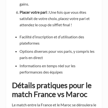
gains.
Placer votre pari :
Une fois que vous êtes
satisfait de votre choix, placez votre pari et
attendez le coup de sifflet final !
Facilité d’inscription et d’utilisation des
plateformes
Options diverses pour vos paris, y compris les
paris en direct
Informations en temps réel sur les
performances des équipes
Détails pratiques pour le
match France vs Maroc
Le match entre la France et le Maroc se déroulera le