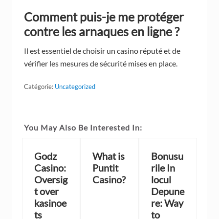
Comment puis-je me protéger
contre les arnaques en ligne ?
Il est essentiel de choisir un casino réputé et de
vérifier les mesures de sécurité mises en place.
Catégorie:
Uncategorized
You May Also Be Interested In:
Godz
What is
Bonusu
Casino:
Puntit
rile In
Oversig
Casino?
locul
t over
Depune
kasinoe
re: Way
ts
to