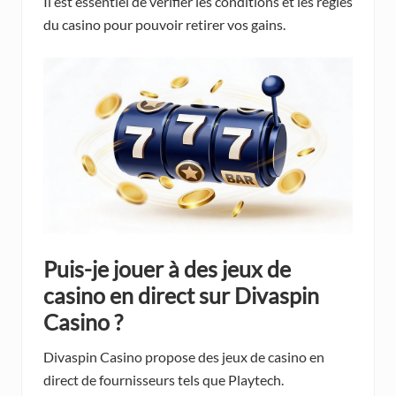
Il est essentiel de vérifier les conditions et les règles
du casino pour pouvoir retirer vos gains.
Puis-je jouer à des jeux de
casino en direct sur Divaspin
Casino ?
Divaspin Casino propose des jeux de casino en
direct de fournisseurs tels que Playtech.