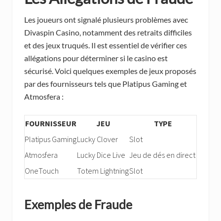
Les joueurs ont signalé plusieurs problèmes avec
Divaspin Casino, notamment des retraits difficiles
et des jeux truqués. Il est essentiel de vérifier ces
allégations pour déterminer si le casino est
sécurisé. Voici quelques exemples de jeux proposés
par des fournisseurs tels que Platipus Gaming et
Atmosfera :
FOURNISSEUR
JEU
TYPE
Platipus Gaming
Lucky Clover
Slot
Atmosfera
Lucky Dice Live
Jeu de dés en direct
OneTouch
Totem Lightning
Slot
Exemples de Fraude