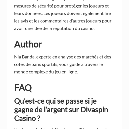
mesures de sécurité pour protéger les joueurs et
leurs données. Les joueurs doivent également lire
les avis et les commentaires d’autres joueurs pour
avoir une idée de la réputation du casino.
Author
Nia Banda, experte en analyse des marchés et des
cotes de paris sportifs, vous guide à travers le
monde complexe du jeu en ligne.
FAQ
Qu’est-ce qui se passe si je
gagne de l’argent sur Divaspin
Casino ?