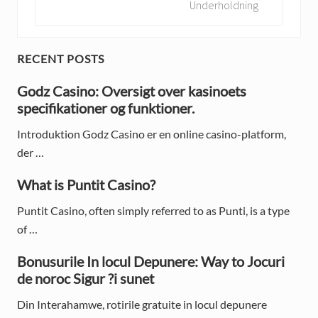
s
x
Underholdning
P
t
o
P
s
o
P
RECENT POSTS
t
s
r
:
Godz Casino: Oversigt over kasinoets
t
specifikationer og funktioner.
:
i
Introduktion Godz Casino er en online casino-platform,
m
der …
a
What is Puntit Casino?
r
Puntit Casino, often simply referred to as Punti, is a type
y
of …
S
Bonusurile In locul Depunere: Way to Jocuri
i
de noroc Sigur ?i sunet
d
Din Interahamwe, rotirile gratuite in locul depunere