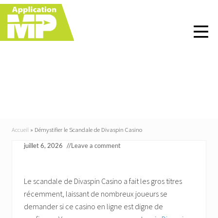
Menu
Skip
Skip
Skip
Skip
to
to
to
to
right
main
primary
footer
header
content
sidebar
navigation
Démystifier le Scandale
de Divaspin Casino
Accueil
»
Démystifier le Scandale de Divaspin Casino
juillet 6, 2026
//
Leave a comment
Le scandale de Divaspin Casino a fait les gros titres
récemment, laissant de nombreux joueurs se
demander si ce casino en ligne est digne de