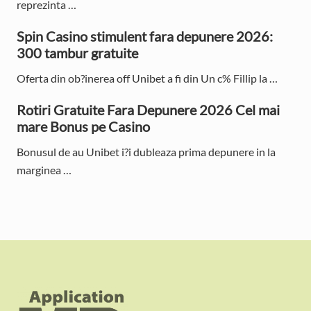
e
reprezinta …
b
Spin Casino stimulent fara depunere 2026:
300 tambur gratuite
a
Oferta din ob?inerea off Unibet a fi din Un c% Fillip la …
r
Rotiri Gratuite Fara Depunere 2026 Cel mai
mare Bonus pe Casino
Bonusul de au Unibet i?i dubleaza prima depunere in la
marginea …
F
o
o