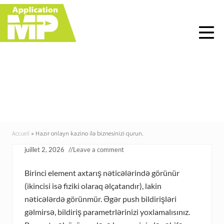
Menu
Skip
Skip
Skip
Skip
to
to
to
to
right
main
primary
footer
header
content
sidebar
navigation
Hazır onlayn kazino ilə
biznesinizi qurun.
Accueil
»
Hazır onlayn kazino ilə biznesinizi qurun.
juillet 2, 2026
//
Leave a comment
Birinci element axtarış nəticələrində görünür
(ikincisi isə fiziki olaraq əlçatandır), lakin
nəticələrdə görünmür. Əgər push bildirişləri
gəlmirsə, bildiriş parametrlərinizi yoxlamalısınız.