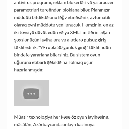
antivirus proqramı, reklam blokerləri və ya brauzer
parametrləri tərəfindən bloklana bilər. Planınızın
müddəti bitdikdə onu ləğv etməsəniz, avtomatik
olaraq eyni müddətə yenilənəcək. Həmçinin, ən azı
iki tövsiyə dəvət edən və ya XML limitlərini aşan
şəxslər üçün layihələrə və alətlərə pulsuz giriş
təklif edirik. "99 rubla 30 günlük giriş" təklifindən
bir dəfə yararlana bilərsiniz. Bu sistem oyun
uğuruna etibarlı şəkildə nail olmaq üçün
hazırlanmışdır.
Müasir texnologiya hər kəsə öz oyun layihəsinə,
məsələn, Azərbaycanda onlayn kazinoya