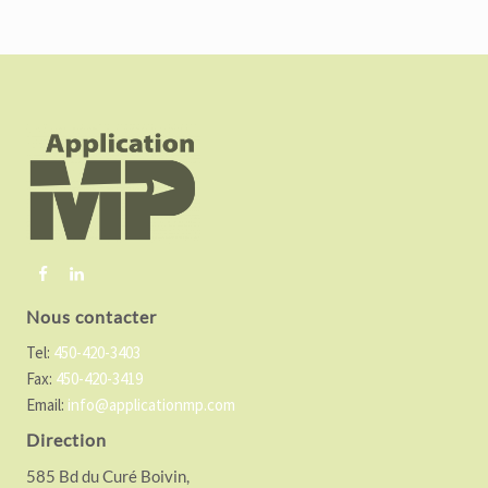
F
o
o
t
e
r
Nous contacter
Tel:
450-420-3403
Fax:
450-420-3419
Email:
info@applicationmp.com
Direction
585 Bd du Curé Boivin,