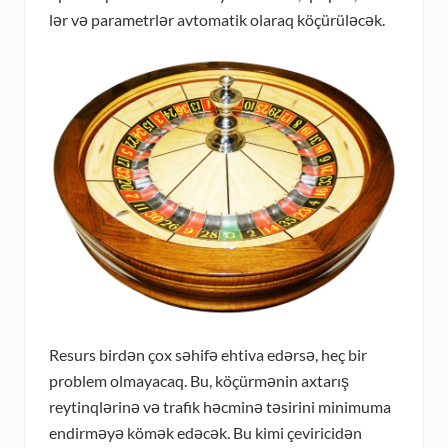
lər və parametrlər avtomatik olaraq köçürüləcək.
Resurs birdən çox səhifə ehtiva edərsə, heç bir
problem olmayacaq. Bu, köçürmənin axtarış
reytinqlərinə və trafik həcminə təsirini minimuma
endirməyə kömək edəcək. Bu kimi çeviricidən