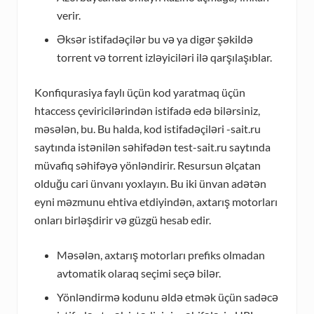
verir.
Əksər istifadəçilər bu və ya digər şəkildə
torrent və torrent izləyiciləri ilə qarşılaşıblar.
Konfiqurasiya faylı üçün kod yaratmaq üçün
htaccess çeviricilərindən istifadə edə bilərsiniz,
məsələn, bu. Bu halda, kod istifadəçiləri -sait.ru
saytında istənilən səhifədən test-sait.ru saytında
müvafiq səhifəyə yönləndirir. Resursun əlçatan
olduğu cari ünvanı yoxlayın. Bu iki ünvan adətən
eyni məzmunu ehtiva etdiyindən, axtarış motorları
onları birləşdirir və güzgü hesab edir.
Məsələn, axtarış motorları prefiks olmadan
avtomatik olaraq seçimi seçə bilər.
Yönləndirmə kodunu əldə etmək üçün sadəcə