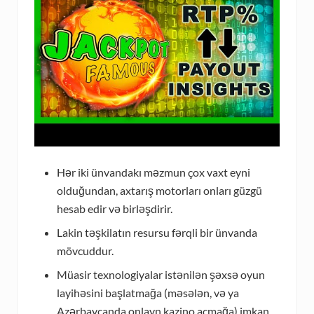
Hər iki ünvandakı məzmun çox vaxt eyni
olduğundan, axtarış motorları onları güzgü
hesab edir və birləşdirir.
Lakin təşkilatın resursu fərqli bir ünvanda
mövcuddur.
Müasir texnologiyalar istənilən şəxsə oyun
layihəsini başlatmağa (məsələn, və ya
Azərbaycanda onlayn kazino açmağa) imkan