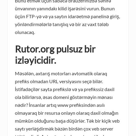
Bunu etmək üçün sadəcə brauzerinizdə səhifə
ünvanının yanındakı kilid işarəsini vurun.
Bunun
üçün FTP-yə və ya saytın idarəetmə panelinə giriş,
yönləndirmələrlə tanışlıq və bir az vaxt tələb
olunacaq.
Rutor.org pulsuz bir
izləyicidir.
Məsələn, axtarış motorları avtomatik olaraq
prefiks olmadan URL versiyasını seçə bilər.
İstifadəçilər sayta prefikslə və ya prefikssiz daxil
ola bilirlərsə, əsas domeni göstərməyin mənası
nədir? İnsanlar artıq www prefiksindən asılı
olmayaraq bir resursa onlayn olaraq daxil olmağın
mümkün olduğunu başa düşürlər. Tək bir kiçik veb
saytı yerləşdirmək bəzən birdən çox veb server