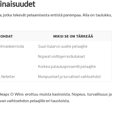
inaisuudet
 jotka tekevät pelaamisesta entistä parempaa. Alla on taulukko,
KOHDAT
MIKSI SE ON TÄRKEÄÄ
ilmaiskierrosta
Suuri lisäarvo uusille pelaajille
Nopeat voittojen kotiutukset
Korkea palautusprosentti pelaajille
, Neteller
Monipuoliset ja turvalliset vaihtoehdot
Heaps O Wins erottuu muista kasinoista. Nopeus, turvallisuus ja
an vaihtoehdon pelaajille eri taustoista.