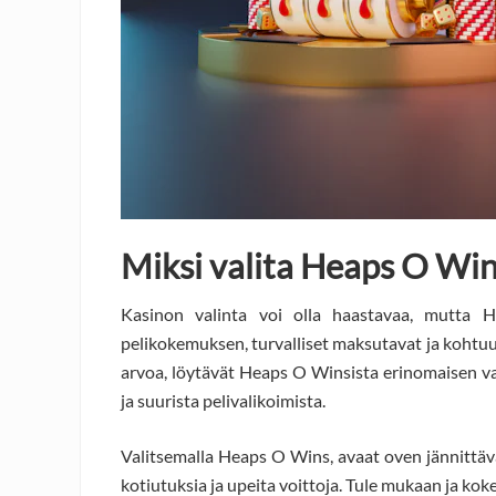
Miksi valita Heaps O Wi
Kasinon valinta voi olla haastavaa, mutta 
pelikokemuksen, turvalliset maksutavat ja kohtuull
arvoa, löytävät Heaps O Winsista erinomaisen va
ja suurista pelivalikoimista.
Valitsemalla Heaps O Wins, avaat oven jännittäv
kotiutuksia ja upeita voittoja. Tule mukaan ja kok