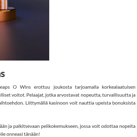
ns
Heaps O Wins erottuu joukosta tarjoamalla korkealaatuisen
iset voitot. Pelaajat, jotka arvostavat nopeutta, turvallisuutta ja
ihtoehdon. Liittymällä kasinoon voit nauttia upeista bonuksista
ään ja palkitsevaan pelikokemukseen, jossa voit odottaa nopeita
eile onneasi tänään!