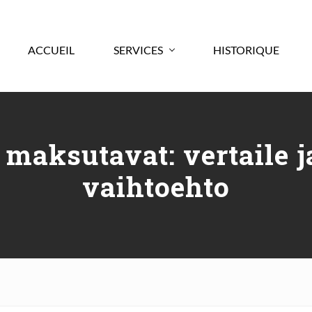
ACCUEIL
SERVICES
HISTORIQUE
maksutavat: vertaile ja
vaihtoehto