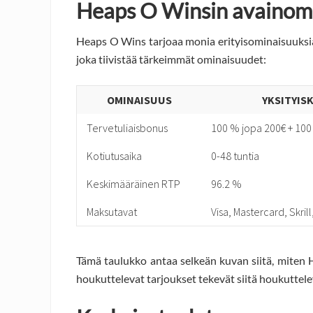
Heaps O Winsin avainom
Heaps O Wins tarjoaa monia erityisominaisuuksia,
joka tiivistää tärkeimmät ominaisuudet:
OMINAISUUS
YKSITYIS
Tervetuliaisbonus
100 % jopa 200€ + 100 
Kotiutusaika
0-48 tuntia
Keskimääräinen RTP
96.2 %
Maksutavat
Visa, Mastercard, Skrill
Tämä taulukko antaa selkeän kuvan siitä, miten 
houkuttelevat tarjoukset tekevät siitä houkuttelev