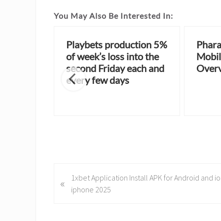
You May Also Be Interested In:
e
Playbets production 5%
Phara
no
of week’s loss into the
Mobil
n
second Friday each and
Over
a
every few days
P
1xbet Application Install APK for Android and io
«
r
iphone 2025
e
v