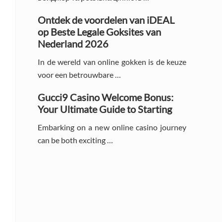
Ontdek de voordelen van iDEAL
op Beste Legale Goksites van
Nederland 2026
In de wereld van online gokken is de keuze
voor een betrouwbare …
Gucci9 Casino Welcome Bonus:
Your Ultimate Guide to Starting
Embarking on a new online casino journey
can be both exciting …