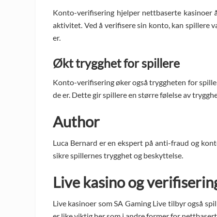
Konto-verifisering hjelper nettbaserte kasinoer 
aktivitet. Ved å verifisere sin konto, kan spillere
er.
Økt trygghet for spillere
Konto-verifisering øker også tryggheten for spille
de er. Dette gir spillere en større følelse av trygg
Author
Luca Bernard er en ekspert på anti-fraud og konto
sikre spillernes trygghet og beskyttelse.
Live kasino og verifiserin
Live kasinoer som SA Gaming Live tilbyr også spill
er like viktig her som i andre former for nettbasert 