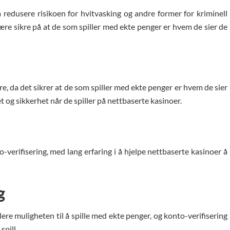
å redusere risikoen for hvitvasking og andre former for kriminell
 være sikre på at de som spiller med ekte penger er hvem de sier de
re, da det sikrer at de som spiller med ekte penger er hvem de sier
het og sikkerhet når de spiller på nettbaserte kasinoer.
-verifisering, med lang erfaring i å hjelpe nettbaserte kasinoer å
g
ere muligheten til å spille med ekte penger, og konto-verifisering
spill.