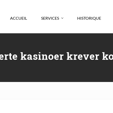
ACCUEIL
SERVICES
HISTORIQUE
erte kasinoer krever ko