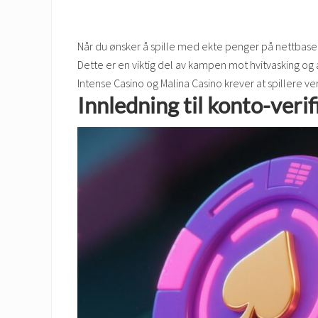
Når du ønsker å spille med ekte penger på nettbase
Dette er en viktig del av kampen mot hvitvasking og 
Intense Casino og Malina Casino krever at spillere ver
Innledning til konto-verif