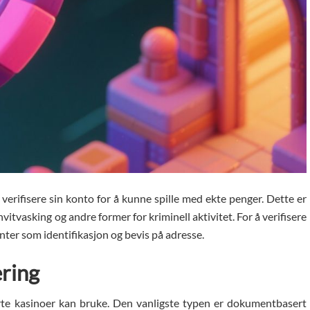
 verifisere sin konto for å kunne spille med ekte penger. Dette er
vitvasking og andre former for kriminell aktivitet. For å verifisere
nter som identifikasjon og bevis på adresse.
ering
erte kasinoer kan bruke. Den vanligste typen er dokumentbasert