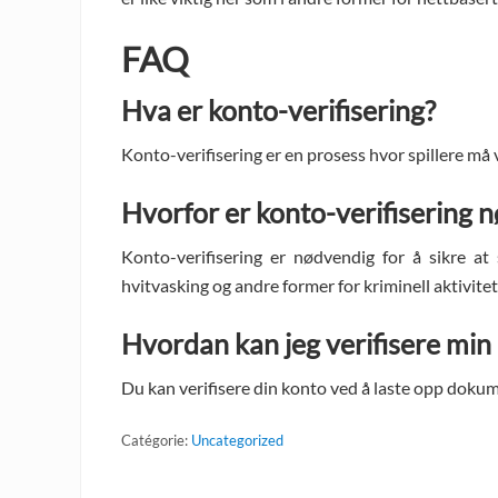
FAQ
Hva er konto-verifisering?
Konto-verifisering er en prosess hvor spillere må v
Hvorfor er konto-verifisering 
Konto-verifisering er nødvendig for å sikre at 
hvitvasking og andre former for kriminell aktivitet
Hvordan kan jeg verifisere min
Du kan verifisere din konto ved å laste opp dokume
Catégorie:
Uncategorized