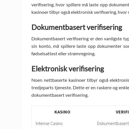
verifisering, hvor spillere må laste opp dokumen
kasinoer tilbyr også elektronisk verifisering, hvor
Dokumentbasert verifisering
Dokumentbasert verifisering er den vanligste typ
sin konto, må spillere laste opp dokumenter som
fødselsattest eller strømregning.
Elektronisk verifisering
Noen nettbaserte kasinoer tilbyr også elektronis
tredjeparts tjeneste. Dette er en raskere og enkle
dokumentbasert verifisering.
KASINO
VERIF
Intense Casino
Dokumentbasert