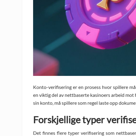
Konto-verifisering er en prosess hvor spillere må
en viktig del av nettbaserte kasinoers arbeid mot h
sin konto, må spillere som regel laste opp dokume
Forskjellige typer verifis
Det finnes flere typer verifisering som nettbas