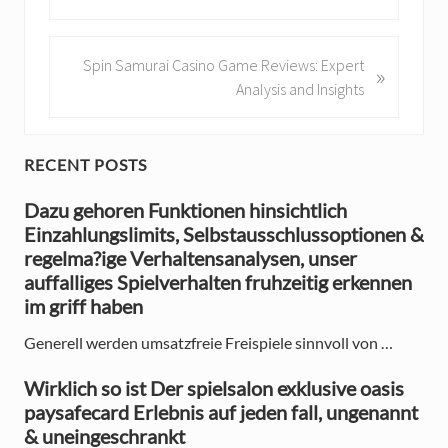
e
v
i
N
Spin Samurai Casino Game Reviews: Expert
»
o
e
Analysis and Insights
u
x
s
t
P
P
P
RECENT POSTS
o
o
r
s
Dazu gehoren Funktionen hinsichtlich
s
t
Einzahlungslimits, Selbstausschlussoptionen &
t
i
:
regelma?ige Verhaltensanalysen, unser
:
m
auffalliges Spielverhalten fruhzeitig erkennen
im griff haben
a
Generell werden umsatzfreie Freispiele sinnvoll von …
r
y
Wirklich so ist Der spielsalon exklusive oasis
paysafecard Erlebnis auf jeden fall, ungenannt
S
& uneingeschrankt