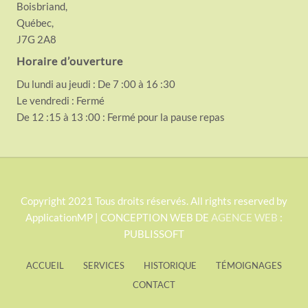
Boisbriand,
Québec,
J7G 2A8
Horaire d’ouverture
Du lundi au jeudi : De 7 :00 à 16 :30
Le vendredi : Fermé
De 12 :15 à 13 :00 : Fermé pour la pause repas
S
Copyright 2021 Tous droits réservés. All rights reserved by
ApplicationMP | CONCEPTION WEB DE
AGENCE WEB
:
i
PUBLISSOFT
t
e
ACCUEIL
SERVICES
HISTORIQUE
TÉMOIGNAGES
F
CONTACT
o