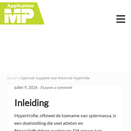
Menu
Skip
Skip
Skip
Skip
to
to
to
to
right
main
primary
footer
header
content
sidebar
navigation
Optimale Suppletie voor
Maximale Hypertrofie
Accueil
»
Optimale Suppletie voor Maximale Hypertrofie
juillet 9, 2026
//
Leave a comment
Inleiding
Hypertrofie, oftewel de toename van spiermassa, is
een doelstelling die veel atleten en
fitnessliefhebbers nastreven. Dit proces kan