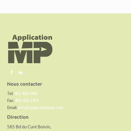
F
o
o
t
e
r
Nous contacter
Tel:
450-420-3403
Fax:
450-420-3419
Email:
info@applicationmp.com
Direction
585 Bd du Curé Boivin,