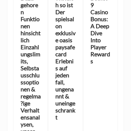
gehore
h so ist
9
n
Der
Casino
Funktio
spielsal
Bonus:
nen
on
A Deep
hinsicht
exklusiv
Dive
lich
e oasis
Into
Einzahl
paysafe
Player
ungslim
card
Reward
its,
Erlebni
s
Selbsta
s auf
usschlu
jeden
ssoptio
fall,
nen &
ungena
regelma
nnt &
?ige
uneinge
Verhalt
schrank
ensanal
t
ysen,