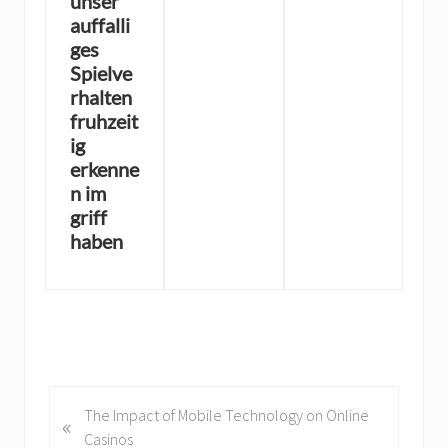
unser
auffalli
ges
Spielve
rhalten
fruhzeit
ig
erkenne
n im
griff
haben
P
The Impact of Mobile Technology on Online
«
r
Casinos