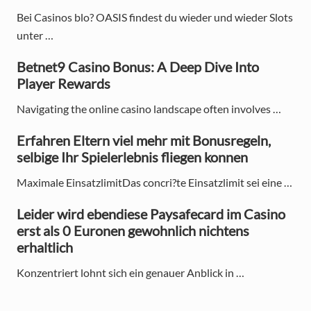
i
Bei Casinos blo? OASIS findest du wieder und wieder Slots
d
unter …
e
Betnet9 Casino Bonus: A Deep Dive Into
Player Rewards
b
Navigating the online casino landscape often involves …
a
r
Erfahren Eltern viel mehr mit Bonusregeln,
selbige Ihr Spielerlebnis fliegen konnen
Maximale EinsatzlimitDas concri?te Einsatzlimit sei eine …
Leider wird ebendiese Paysafecard im Casino
erst als 0 Euronen gewohnlich nichtens
erhaltlich
Konzentriert lohnt sich ein genauer Anblick in …