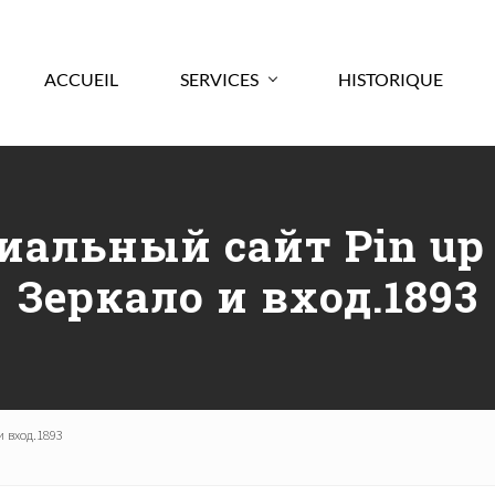
ACCUEIL
SERVICES
HISTORIQUE
иальный сайт Pin up
Зеркало и вход.1893
 вход.1893