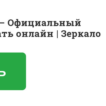
 – Официальный
ать онлайн | Зеркало
Ь