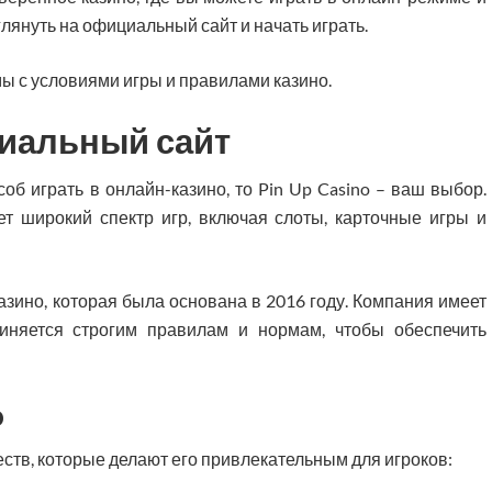
януть на официальный сайт и начать играть.
мы с условиями игры и правилами казино.
циальный сайт
б играть в онлайн-казино, то Pin Up Casino – ваш выбор.
т широкий спектр игр, включая слоты, карточные игры и
азино, которая была основана в 2016 году. Компания имеет
няется строгим правилам и нормам, чтобы обеспечить
o
еств, которые делают его привлекательным для игроков: