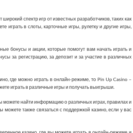
ет широкий спектр игр от известных разработчиков, таких как
ете играть в слоты, карточные игры, рулетку и другие игры,
чные бонусы и акции, которые помогут вам начать играть и
усы за регистрацию, за депозит и за участие в различных
о, где можно играть в онлайн-режиме, то Pin Up Casino –
жете играть в различные игры и получать выигрыши.
вы можете найти информацию о различных играх, правилах и
Вы можете также связаться с поддержкой казино, если у вас
оверенное казино, где вы можете играть в онлайн-режиме и