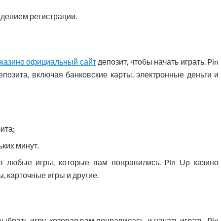
ждением регистрации.
 казино официальный сайт
депозит, чтобы начать играть. Pin
епозита, включая банковские карты, электронные деньги и
ита;
ьких минут.
в любые игры, которые вам понравились. Pin Up казино
, карточные игры и другие.
ыбрать игру, которая вам понравилась, и начать играть. Pin