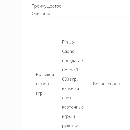
Преимущество
Описание
Pin Up
Casino
предлагает
более 3
Большой
000 игр,
выбор
Безопасность
включая
игр
слоты,
карточные
игры и
рулетку.