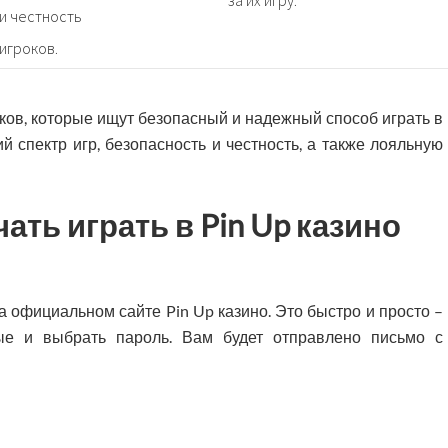
и честность
игроков.
оков, которые ищут безопасный и надежный способ играть в
 спектр игр, безопасность и честность, а также лояльную
чать играть в Pin Up казино
 официальном сайте Pin Up казино. Это быстро и просто –
ые и выбрать пароль. Вам будет отправлено письмо с