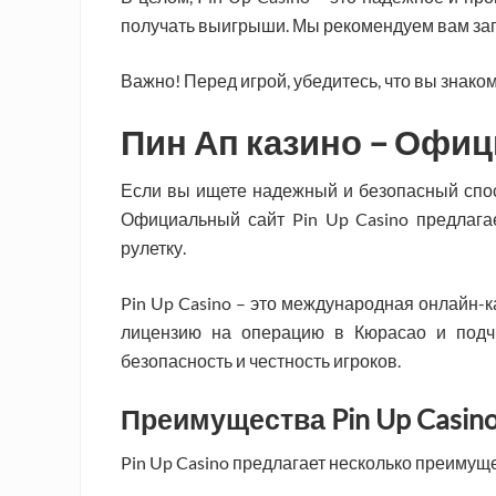
получать выигрыши. Мы рекомендуем вам загл
Важно! Перед игрой, убедитесь, что вы знако
Пин Ап казино – Офи
Если вы ищете надежный и безопасный спосо
Официальный сайт Pin Up Casino предлагае
рулетку.
Pin Up Casino – это международная онлайн-к
лицензию на операцию в Кюрасао и подчи
безопасность и честность игроков.
Преимущества Pin Up Casin
Pin Up Casino предлагает несколько преимущ