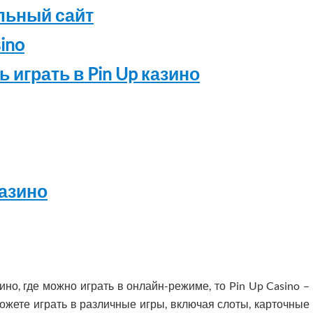
льный сайт
ino
ь играть в Pin Up казино
Казино
о, где можно играть в онлайн-режиме, то Pin Up Casino –
ожете играть в различные игры, включая слоты, карточные