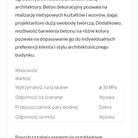
architektury. Beton dekoracyjny pozwala na
realizację nietypowych kształtów i wzorów, dając
projektantom dużą swobodę twórczą. Dodatkowo,
możliwość barwienia betonu na różne kolory
pozwala na dopasowanie go do indywidualnych
preferencji klienta i stylu architektonicznego
budynku.
Właściwość
Wartość
Wytrzymałość na ściskanie
≥ 30 MPa
Odporność na ścieranie
Wysoka
Przepuszczalność pary wodnej
Dobra
Odporność na mróz
Wysoka
Powyższa tabela prezentuje przykładowe