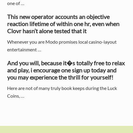
r
one of …
This new operator accounts an objective
reaction lifetime of within one hr, even when
Clovr hasn’t alone tested that it
Whenever you are Modo promises local casino-layout
entertainment …
And you will, because it�s totally free to relax
and play, i encourage one sign up today and
you may experience the thrill for yourself!
Here are not of many truly book keeps during the Luck
Coins, …
F