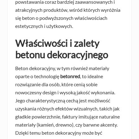
powstawania coraz bardziej zaawansowanych i
atrakcyjnych produktów, wśród których wyróżnia
się beton o podwyższonych właściwościach
estetycznych i użytkowych.
Właściwości i zalety
betonu dekoracyjnego
Beton dekoracyjny, w tym również materiały
oparte o technologię
betonred
, to idealne
rozwiązanie dla osób, które cenią sobie
nowoczesny design i wysoką jakość wykonania.
Jego charakterystyczną cechą jest możliwość
uzyskania różnych efektów wizualnych, takich jak
gładkie powierzchnie, faktury imitujące naturalne
materiały (kamień, drewno), czy barwne akcenty.
Dzięki temu beton dekoracyjny może być