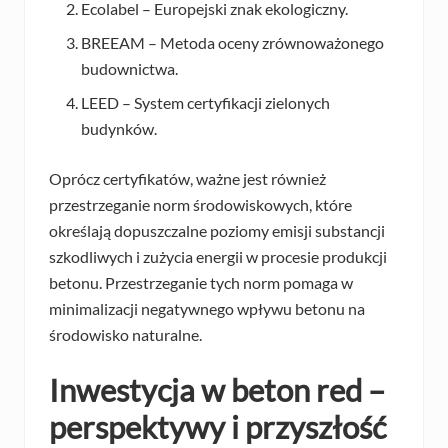
Ecolabel – Europejski znak ekologiczny.
BREEAM – Metoda oceny zrównoważonego
budownictwa.
LEED – System certyfikacji zielonych
budynków.
Oprócz certyfikatów, ważne jest również
przestrzeganie norm środowiskowych, które
określają dopuszczalne poziomy emisji substancji
szkodliwych i zużycia energii w procesie produkcji
betonu. Przestrzeganie tych norm pomaga w
minimalizacji negatywnego wpływu betonu na
środowisko naturalne.
Inwestycja w beton red –
perspektywy i przyszłość