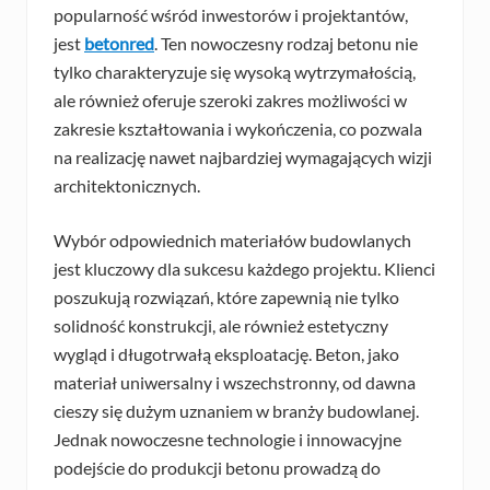
popularność wśród inwestorów i projektantów,
jest
betonred
. Ten nowoczesny rodzaj betonu nie
tylko charakteryzuje się wysoką wytrzymałością,
ale również oferuje szeroki zakres możliwości w
zakresie kształtowania i wykończenia, co pozwala
na realizację nawet najbardziej wymagających wizji
architektonicznych.
Wybór odpowiednich materiałów budowlanych
jest kluczowy dla sukcesu każdego projektu. Klienci
poszukują rozwiązań, które zapewnią nie tylko
solidność konstrukcji, ale również estetyczny
wygląd i długotrwałą eksploatację. Beton, jako
materiał uniwersalny i wszechstronny, od dawna
cieszy się dużym uznaniem w branży budowlanej.
Jednak nowoczesne technologie i innowacyjne
podejście do produkcji betonu prowadzą do