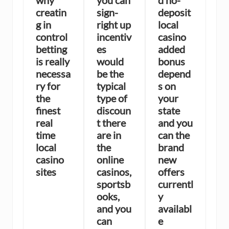
why
you can
d no-
creatin
sign-
deposit
g in
right up
local
control
incentiv
casino
betting
es
added
is really
would
bonus
necessa
be the
depend
ry for
typical
s on
the
type of
your
finest
discoun
state
real
t there
and you
time
are in
can the
local
the
brand
casino
online
new
sites
casinos,
offers
sportsb
currentl
ooks,
y
and you
availabl
can
e