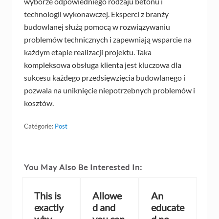
wyborze odpowiedniego rodzaju betonu i
technologii wykonawczej. Eksperci z branży
budowlanej służą pomocą w rozwiązywaniu
problemów technicznych i zapewniają wsparcie na
każdym etapie realizacji projektu. Taka
kompleksowa obsługa klienta jest kluczowa dla
sukcesu każdego przedsięwzięcia budowlanego i
pozwala na uniknięcie niepotrzebnych problemów i
kosztów.
Catégorie:
Post
You May Also Be Interested In:
This is
Allowe
An
exactly
d and
educate