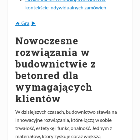
kontekście indywidualnych zamówień
🔥 Graj ▶️
Nowoczesne
rozwiązania w
budownictwie z
betonred dla
wymagających
klientów
W dzisiejszych czasach, budownictwo stawia na
innowacyjne rozwiązania, które łączą w sobie
trwałość, estetykę i funkcjonalność. Jednym z
materiałów, który zyskuje coraz większą