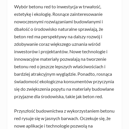
Wybór betonu red to inwestycja w trwałość,
estetykę i ekologię. Rosnące zainteresowanie
nowoczesnymi rozwiązaniami budowlanymi i
dbałość o środowisko naturalne sprawiają, że
beton red ma perspektywy na dalszy rozwój i
zdobywanie coraz większego uznania wśród
inwestorów i projektantów. Nowe technologie i
innowacyjne materiały pozwalają na tworzenie
betonu red o jeszcze lepszych właściwościach i
bardziej atrakcyjnym wyglądzie. Ponadto, rosnąca
świadomość ekologiczna konsumentów przyczynia
się do zwiększenia popytu na materiały budowlane
przyjazne dla środowiska, takie jak beton red.
Przyszłość budownictwa z wykorzystaniem betonu
red rysuje się w jasnych barwach. Oczekuje się, że
nowe aplikacje i technologie pozwolą na