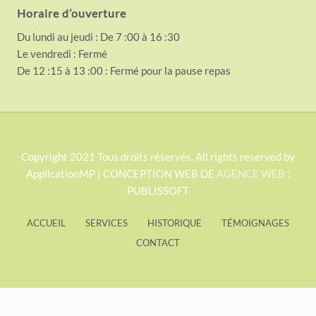
Horaire d’ouverture
Du lundi au jeudi : De 7 :00 à 16 :30
Le vendredi : Fermé
De 12 :15 à 13 :00 : Fermé pour la pause repas
S
Copyright 2021 Tous droits réservés. All rights reserved by
ApplicationMP | CONCEPTION WEB DE
AGENCE WEB
:
i
PUBLISSOFT
t
e
ACCUEIL
SERVICES
HISTORIQUE
TÉMOIGNAGES
F
CONTACT
o
o
t
Exit mobile version