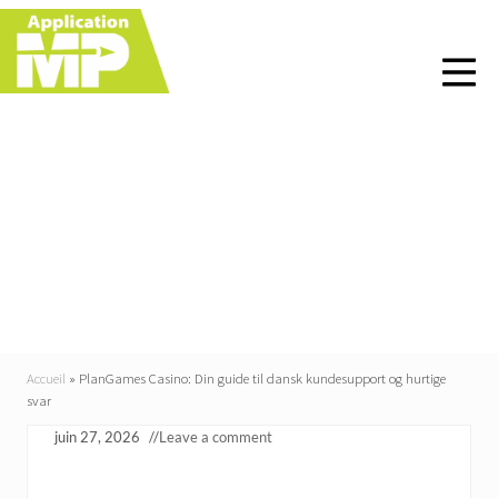
Menu
Skip
Skip
Skip
Skip
to
to
to
to
right
main
primary
footer
header
content
sidebar
navigation
PlanGames Casino: Din
guide til dansk
kundesupport og
hurtige svar
Accueil
»
PlanGames Casino: Din guide til dansk kundesupport og hurtige
svar
juin 27, 2026
//
Leave a comment