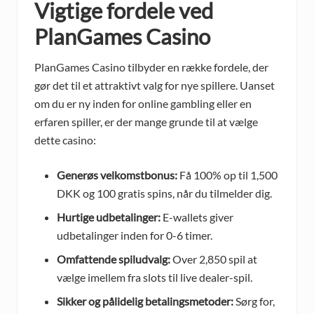
Vigtige fordele ved
PlanGames Casino
PlanGames Casino tilbyder en række fordele, der
gør det til et attraktivt valg for nye spillere. Uanset
om du er ny inden for online gambling eller en
erfaren spiller, er der mange grunde til at vælge
dette casino:
Generøs velkomstbonus:
Få 100% op til 1,500
DKK og 100 gratis spins, når du tilmelder dig.
Hurtige udbetalinger:
E-wallets giver
udbetalinger inden for 0-6 timer.
Omfattende spiludvalg:
Over 2,850 spil at
vælge imellem fra slots til live dealer-spil.
Sikker og pålidelig betalingsmetoder:
Sørg for,