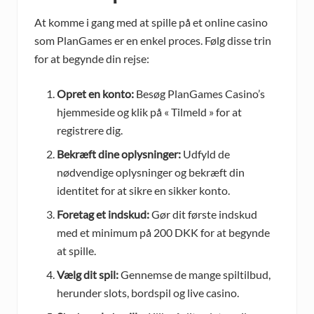
At komme i gang med at spille på et online casino
som PlanGames er en enkel proces. Følg disse trin
for at begynde din rejse:
Opret en konto:
Besøg PlanGames Casino’s
hjemmeside og klik på « Tilmeld » for at
registrere dig.
Bekræft dine oplysninger:
Udfyld de
nødvendige oplysninger og bekræft din
identitet for at sikre en sikker konto.
Foretag et indskud:
Gør dit første indskud
med et minimum på 200 DKK for at begynde
at spille.
Vælg dit spil:
Gennemse de mange spiltilbud,
herunder slots, bordspil og live casino.