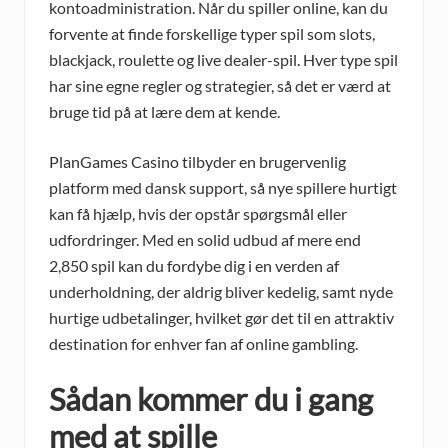
kontoadministration. Når du spiller online, kan du
forvente at finde forskellige typer spil som slots,
blackjack, roulette og live dealer-spil. Hver type spil
har sine egne regler og strategier, så det er værd at
bruge tid på at lære dem at kende.
PlanGames Casino tilbyder en brugervenlig
platform med dansk support, så nye spillere hurtigt
kan få hjælp, hvis der opstår spørgsmål eller
udfordringer. Med en solid udbud af mere end
2,850 spil kan du fordybe dig i en verden af
underholdning, der aldrig bliver kedelig, samt nyde
hurtige udbetalinger, hvilket gør det til en attraktiv
destination for enhver fan af online gambling.
Sådan kommer du i gang
med at spille