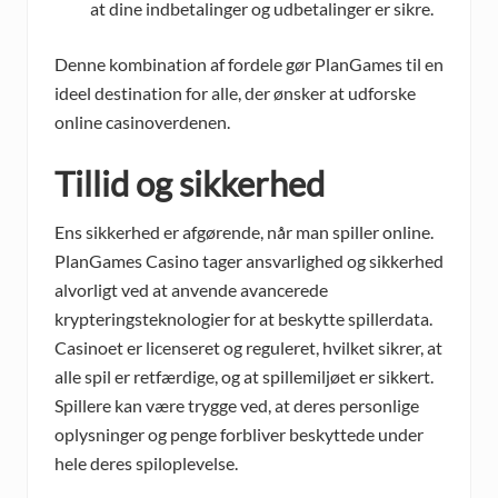
at dine indbetalinger og udbetalinger er sikre.
Denne kombination af fordele gør PlanGames til en
ideel destination for alle, der ønsker at udforske
online casinoverdenen.
Tillid og sikkerhed
Ens sikkerhed er afgørende, når man spiller online.
PlanGames Casino tager ansvarlighed og sikkerhed
alvorligt ved at anvende avancerede
krypteringsteknologier for at beskytte spillerdata.
Casinoet er licenseret og reguleret, hvilket sikrer, at
alle spil er retfærdige, og at spillemiljøet er sikkert.
Spillere kan være trygge ved, at deres personlige
oplysninger og penge forbliver beskyttede under
hele deres spiloplevelse.