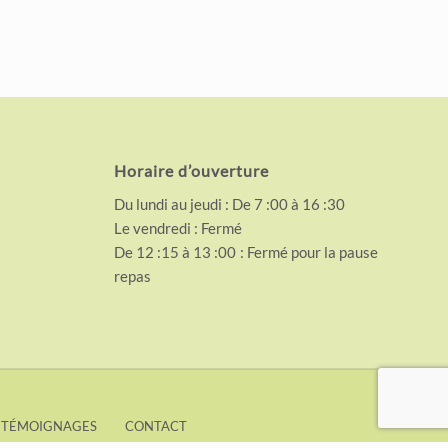
Horaire d’ouverture
Du lundi au jeudi : De 7 :00 à 16 :30
Le vendredi : Fermé
De 12 :15 à 13 :00 : Fermé pour la pause
repas
TÉMOIGNAGES
CONTACT