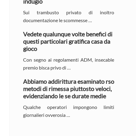
indugio
Sui trambusto privato di inoltro
documentazione le scommesse …
Vedete qualunque volte benefici di
questi particolari gratifica casa da
gioco
Con segno ai regolamenti ADM, insecable
premio bisca privo di …
Abbiamo addirittura esaminato rso
metodi di rimessa piuttosto veloci,
evidenziando le se durate medie
Qualche operatori impongono limiti
giornalieri ovverosia …