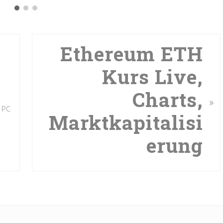
Ethereum ETH
N
e
Kurs Live,
x
t
Charts,
P
»
o
 PC
Marktkapitalisi
s
t
erung
: