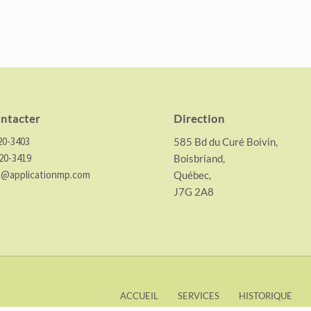
ntacter
Direction
20-3403
585 Bd du Curé Boivin,
20-3419
Boisbriand,
o@applicationmp.com
Québec,
J7G 2A8
ACCUEIL
SERVICES
HISTORIQUE