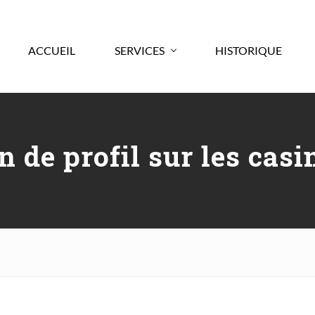
ACCUEIL
SERVICES
HISTORIQUE
 de profil sur les casi