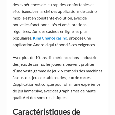
des expériences de jeu rapides, confortables et
sécurisées. Le marché des applications de casino
mobile est en constante évolution, avec de
nouvelles fonctionnalités et améliorations
régulières. L’un des casinos en ligne les plus
populaires,
King Chance casino
, propose une
application Android qui répond à ces exigences.
Avec plus de 10 ans d’expérience dans l’industrie
des jeux de casino, les joueurs peuvent profiter
d’une vaste gamme de jeux, y compris des machines
à sous, des jeux de table et des jeux de cartes.
L’application est conçue pour offrir une expérience
de jeu immersive, avec des graphismes de haute
qualité et des sons realistiques.
Caractéristiques de