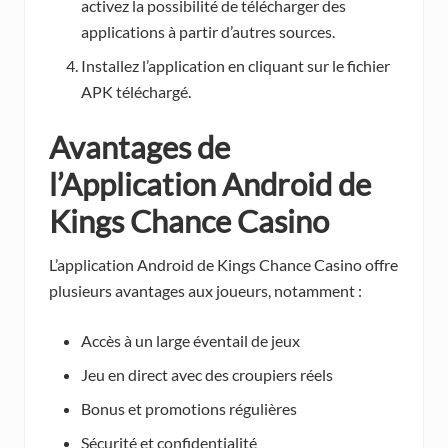
activez la possibilité de télécharger des
applications à partir d’autres sources.
Installez l’application en cliquant sur le fichier
APK téléchargé.
Avantages de
l’Application Android de
Kings Chance Casino
L’application Android de Kings Chance Casino offre
plusieurs avantages aux joueurs, notamment :
Accès à un large éventail de jeux
Jeu en direct avec des croupiers réels
Bonus et promotions régulières
Sécurité et confidentialité