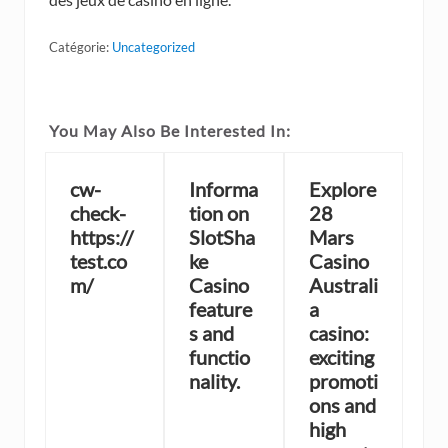
Catégorie:
Uncategorized
You May Also Be Interested In:
cw-
Informa
Explore
check-
tion on
28
https://
SlotSha
Mars
test.co
ke
Casino
m/
Casino
Australi
feature
a
s and
casino:
functio
exciting
nality.
promoti
ons and
high