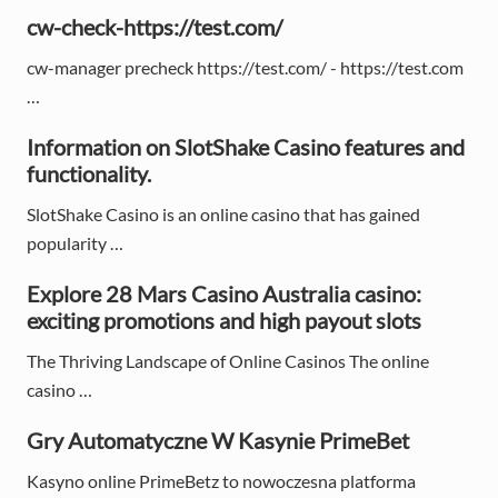
t
t
cw-check-https://test.com/
i
:
:
cw-manager precheck https://test.com/ - https://test.com
m
…
a
Information on SlotShake Casino features and
r
functionality.
y
SlotShake Casino is an online casino that has gained
S
popularity …
i
Explore 28 Mars Casino Australia casino:
d
exciting promotions and high payout slots
e
The Thriving Landscape of Online Casinos The online
casino …
b
Gry Automatyczne W Kasynie PrimeBet
a
r
Kasyno online PrimeBetz to nowoczesna platforma