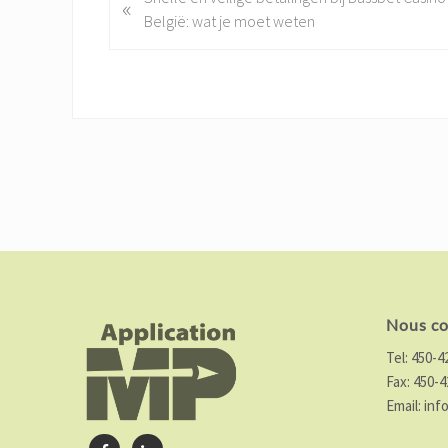
«
r
België: wat je moet weten
e
v
i
o
u
s
P
o
s
Footer
t
:
Nous co
Tel:
450-4
Fax:
450-4
Email:
inf