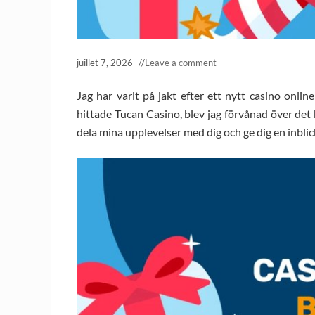
juillet 7, 2026
//
Leave a comment
Jag har varit på jakt efter ett nytt casino onli
hittade Tucan Casino, blev jag förvånad över det b
dela mina upplevelser med dig och ge dig en inblic