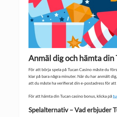
Anmäl dig och hämta din
För att börja spela på Tucan Casino måste du för
klar på bara några minuter. När du har anmält di
att du måste ha verifierat din e-postadress för a
För att hämta din Tucan casino bonus, klicka på
tu
Spelalternativ – Vad erbjuder 