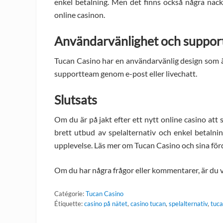
enkel betalning. Men det finns också några na
online casinon.
Användarvänlighet och suppor
Tucan Casino har en användarvänlig design som är 
supportteam genom e-post eller livechatt.
Slutsats
Om du är på jakt efter ett nytt online casino att 
brett utbud av spelalternativ och enkel betalnin
upplevelse. Läs mer om Tucan Casino och sina förde
Om du har några frågor eller kommentarer, är du
Catégorie:
Tucan Casino
Étiquette:
casino på nätet
,
casino tucan
,
spelalternativ
,
tuca