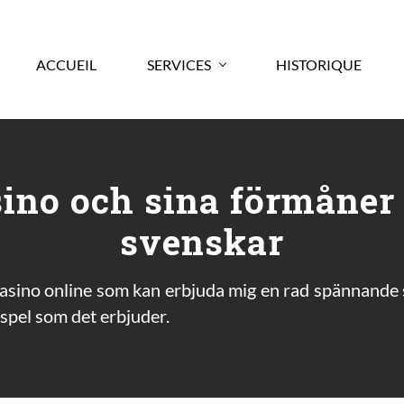
ACCUEIL
SERVICES
HISTORIQUE
no och sina förmåner 
svenskar
 casino online som kan erbjuda mig en rad spännande 
spel som det erbjuder.