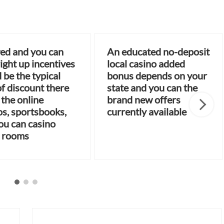
ed and you can
An educated no-deposit
ight up incentives
local casino added
 be the typical
bonus depends on your
of discount there
state and you can the
 the online
brand new offers
os, sportsbooks,
currently available
ou can casino
 rooms
N