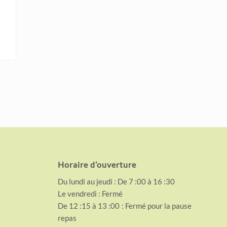
Horaire d’ouverture
Du lundi au jeudi : De 7 :00 à 16 :30
Le vendredi : Fermé
De 12 :15 à 13 :00 : Fermé pour la pause
repas