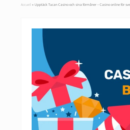
Accueil
»
Upptäck Tucan Casino och sina förmåner – Casino online för sv