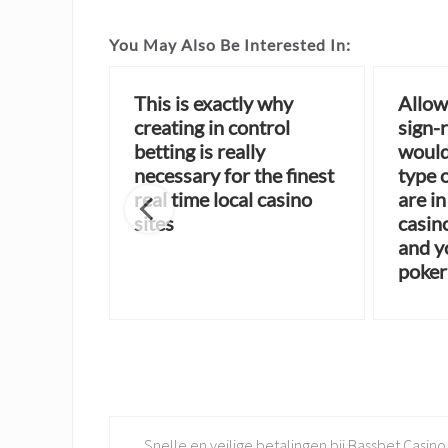
You May Also Be Interested In:
slots
This is exactly why
Allow
Growing
creating in control
sign-r
betting is really
would
feet game
necessary for the finest
type 
the a
real time local casino
are in
sites
casin
and y
poker
P
Snelle en veilige betalingen bij Bassbet Casino