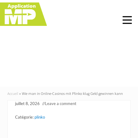
Menu
Skip
Skip
Skip
Skip
to
to
to
to
right
main
primary
footer
header
content
sidebar
navigation
Wie man in Online-
Casinos mit Plinko klug
Geld gewinnen kann
Accueil
»
Wie man in Online-Casinos mit Plinko klug Geld gewinnen kann
juillet 8, 2026
//
Leave a comment
Catégorie:
plinko