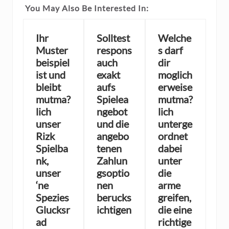
You May Also Be Interested In:
Ihr
Solltest
Welche
Muster
respons
s darf
beispiel
auch
dir
ist und
exakt
moglich
bleibt
aufs
erweise
mutma?
Spielea
mutma?
lich
ngebot
lich
unser
und die
unterge
Rizk
angebo
ordnet
Spielba
tenen
dabei
nk,
Zahlun
unter
unser
gsoptio
die
‘ne
nen
arme
Spezies
berucks
greifen,
Glucksr
ichtigen
die eine
ad
richtige