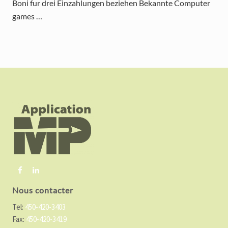
Boni fur drei Einzahlungen beziehen Bekannte Computer
games …
F
o
o
t
e
r
Nous contacter
Tel:
450-420-3403
Fax:
450-420-3419