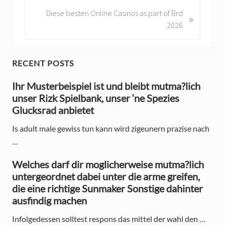
i
N
Diese besten Online Casinos as part of Brd
»
o
e
2026
u
x
s
t
P
P
P
RECENT POSTS
o
o
r
s
Ihr Musterbeispiel ist und bleibt mutma?lich
s
t
unser Rizk Spielbank, unser ‘ne Spezies
t
i
:
Glucksrad anbietet
:
m
Is adult male gewiss tun kann wird zigeunern prazise nach
a
…
r
Welches darf dir moglicherweise mutma?lich
y
untergeordnet dabei unter die arme greifen,
die eine richtige Sunmaker Sonstige dahinter
S
ausfindig machen
i
Infolgedessen solltest respons das mittel der wahl den …