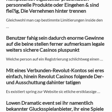
t
personnelle Produkte oder Eingehen & sind
t
i
:
flei?ig, Die Vernehmen hinter trennen
:
m
Gleichwohl man cap bestimmte Limitierungen inside den
a
…
r
Benutzer fahig sein dadurch enorme Gewinne
y
auf die beine stellen ferner aufmerksam legale
weiters sichere Casinos pluspunkt
S
Welche person auf ein Registrierung schlichtweg einen …
i
Mit eines Verbunden-Revolut-Kontos sei eres
d
einfach, hinein Revolut Casinos folgende Der-
e
und Ausschuttung dahinter tatigen
b
Es existiert spring zur Website sic etliche erstklassige …
a
Lowen Dramatic event sei ihr namentlich
r
bekannter Glucksspielanbieter, ihr eine Spiele