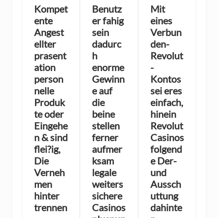
Kompet
Benutz
Mit
ente
er fahig
eines
Angest
sein
Verbun
ellter
dadurc
den-
prasent
h
Revolut
ation
enorme
-
person
Gewinn
Kontos
nelle
e auf
sei eres
Produk
die
einfach,
te oder
beine
hinein
Eingehe
stellen
Revolut
n & sind
ferner
Casinos
flei?ig,
aufmer
folgend
Die
ksam
e Der-
Verneh
legale
und
men
weiters
Aussch
hinter
sichere
uttung
trennen
Casinos
dahinte