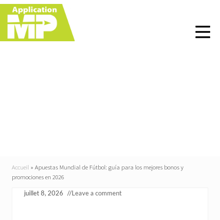
Menu
Skip
Skip
Skip
Skip
to
to
to
to
right
main
primary
footer
header
content
sidebar
navigation
Apuestas Mundial de
Fútbol: guía para los
mejores bonos y
promociones en 2026
Accueil
»
Apuestas Mundial de Fútbol: guía para los mejores bonos y
promociones en 2026
juillet 8, 2026
//
Leave a comment