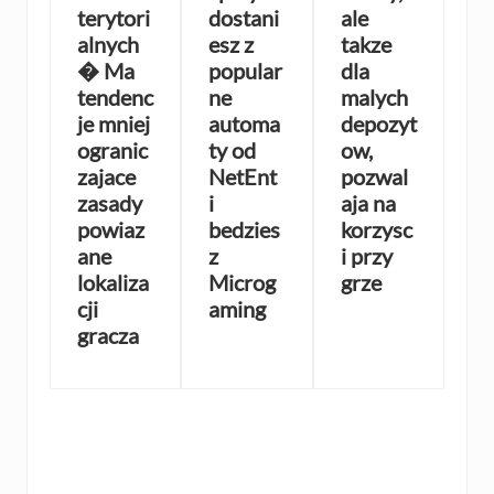
terytori
dostani
ale
alnych
esz z
takze
� Ma
popular
dla
tendenc
ne
malych
je mniej
automa
depozyt
ogranic
ty od
ow,
zajace
NetEnt
pozwal
zasady
i
aja na
powiaz
bedzies
korzysc
ane
z
i przy
lokaliza
Microg
grze
cji
aming
gracza