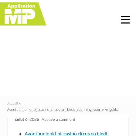
Menu
Skip
Skip
Skip
Skip
to
to
to
to
right
main
primary
footer
header
content
sidebar
navigation
Avontuur_lonkt_bij_casi
no_circus_en_biedt_spa
nning_voor_elke_gokke
r
Accueil
»
Avontuur_lonkt_bij_casino_circus_en_biedt_spanning_voor_elke_gokker
juillet 6, 2026
//
Leave a comment
Avontuur lonkt bij casino circus en biedt