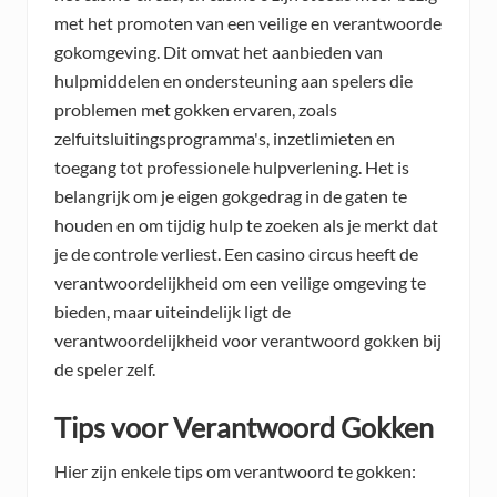
met het promoten van een veilige en verantwoorde
gokomgeving. Dit omvat het aanbieden van
hulpmiddelen en ondersteuning aan spelers die
problemen met gokken ervaren, zoals
zelfuitsluitingsprogramma's, inzetlimieten en
toegang tot professionele hulpverlening. Het is
belangrijk om je eigen gokgedrag in de gaten te
houden en om tijdig hulp te zoeken als je merkt dat
je de controle verliest. Een casino circus heeft de
verantwoordelijkheid om een veilige omgeving te
bieden, maar uiteindelijk ligt de
verantwoordelijkheid voor verantwoord gokken bij
de speler zelf.
Tips voor Verantwoord Gokken
Hier zijn enkele tips om verantwoord te gokken: