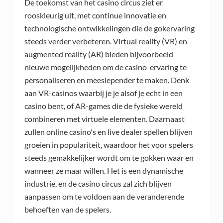
De toekomst van het casino circus ziet er
rooskleurig uit, met continue innovatie en
technologische ontwikkelingen die de gokervaring
steeds verder verbeteren. Virtual reality (VR) en
augmented reality (AR) bieden bijvoorbeeld
nieuwe mogelijkheden om de casino-ervaring te
personaliseren en meeslepender te maken. Denk
aan VR-casinos waarbij je je alsof je echt in een
casino bent, of AR-games die de fysieke wereld
combineren met virtuele elementen. Daarnaast
zullen online casino's en live dealer spellen blijven
groeien in populariteit, waardoor het voor spelers
steeds gemakkelijker wordt om te gokken waar en
wanneer ze maar willen. Het is een dynamische
industrie, en de casino circus zal zich blijven
aanpassen om te voldoen aan de veranderende
behoeften van de spelers.