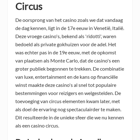
Circus
De oorsprong van het casino zoals we dat vandaag
de dag kennen, ligt in de 17e eeuw in Venetië, Italië.
Deze vroege casino's, bekend als 'ridotti', waren
bedoeld als private gokhuizen voor de adel. Het
was echter pas in de 19e eeuw, met de opkomst
van plaatsen als Monte Carlo, dat de casino's een
groter publiek begonnen te trekken. De combinatie
van luxe, entertainment en de kans op financiële
winst maakte deze casino's al snel tot populaire
bestemmingen voor reizigers en welgestelden. De
toevoeging van circus elementen kwam later, met
als doel de ervaring nog spectaculairder te maken.
Dit resulteerde in de unieke sfeer die we nu kennen
als een casino circus.