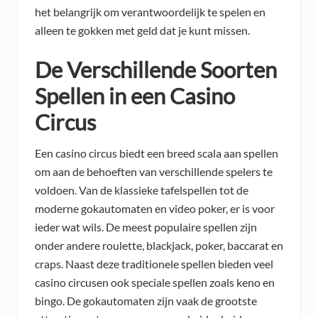
het belangrijk om verantwoordelijk te spelen en
alleen te gokken met geld dat je kunt missen.
De Verschillende Soorten
Spellen in een Casino
Circus
Een casino circus biedt een breed scala aan spellen
om aan de behoeften van verschillende spelers te
voldoen. Van de klassieke tafelspellen tot de
moderne gokautomaten en video poker, er is voor
ieder wat wils. De meest populaire spellen zijn
onder andere roulette, blackjack, poker, baccarat en
craps. Naast deze traditionele spellen bieden veel
casino circusen ook speciale spellen zoals keno en
bingo. De gokautomaten zijn vaak de grootste