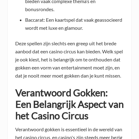
bieden vaak complexe thema’s en
bonusrondes.
Baccarat: Een kaartspel dat vaak geassocieerd
wordt met luxe en glamour.
Deze spellen zijn slechts een greep uit het brede
aanbod dat een casino circus kan bieden. Welk spel
je ook kiest, het is belangrijk om te onthouden dat
gokken een vorm van entertainment moet zijn, en
dat je nooit meer moet gokken dan je kunt missen.
Verantwoord Gokken:
Een Belangrijk Aspect van
het Casino Circus
Verantwoord gokken is essentieel in de wereld van
het casino circus, en casino's zijn steeds meer bezig