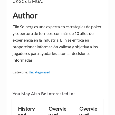
UKGC o la MGA.
Author
Elin Solberg es una experta en estrategias de poker
y cobertura de torneos, con más de 10 años de
experiencia en la industria. Elin se enfoca en
proporcionar información valiosa y objetiva a los
jugadores para ayudarles a tomar decisiones
informadas.
Catégorie:
Uncategorized
You May Also Be Interested In:
History
Overvie
Overvie
and
w of
w of