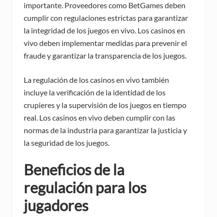
importante. Proveedores como BetGames deben
cumplir con regulaciones estrictas para garantizar
la integridad de los juegos en vivo. Los casinos en
vivo deben implementar medidas para prevenir el
fraude y garantizar la transparencia de los juegos.
La regulación de los casinos en vivo también
incluye la verificación de la identidad de los
crupieres y la supervisión de los juegos en tiempo
real. Los casinos en vivo deben cumplir con las
normas de la industria para garantizar la justicia y
la seguridad de los juegos.
Beneficios de la
regulación para los
jugadores