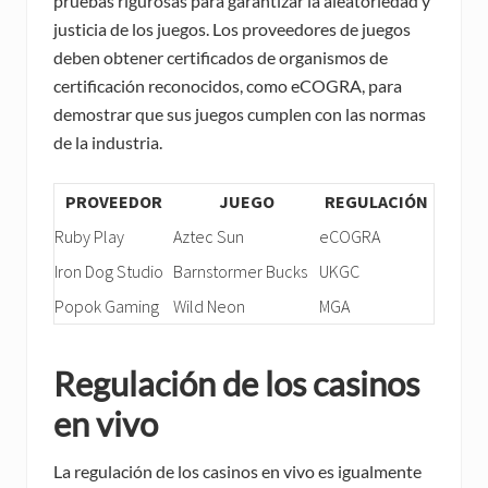
pruebas rigurosas para garantizar la aleatoriedad y
justicia de los juegos. Los proveedores de juegos
deben obtener certificados de organismos de
certificación reconocidos, como eCOGRA, para
demostrar que sus juegos cumplen con las normas
de la industria.
PROVEEDOR
JUEGO
REGULACIÓN
Ruby Play
Aztec Sun
eCOGRA
Iron Dog Studio
Barnstormer Bucks
UKGC
Popok Gaming
Wild Neon
MGA
Regulación de los casinos
en vivo
La regulación de los casinos en vivo es igualmente