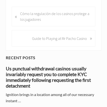
P
Cómo la regulación de los casinos protege a
«
r
los jugadores
e
v
i
»
N
Guide to Playing at Mr Pacho Casino
o
e
u
x
s
t
P
RECENT POSTS
P
P
o
o
r
Us punctual withdrawal casinos usually
s
s
invariably request you to complete KYC
i
t
t
immediately following requesting the first
:
:
m
detachment
a
Ignition brings in a location among all of our necessary
instant …
r