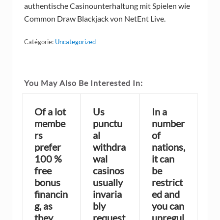
authentische Casinounterhaltung mit Spielen wie
Common Draw Blackjack von NetEnt Live.
Catégorie:
Uncategorized
You May Also Be Interested In:
Of a lot
Us
In a
membe
punctu
number
rs
al
of
prefer
withdra
nations,
100 %
wal
it can
free
casinos
be
bonus
usually
restrict
financin
invaria
ed and
g, as
bly
you can
they
request
unregul