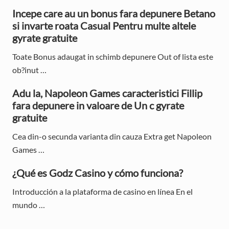
i
Incepe care au un bonus fara depunere Betano
d
si invarte roata Casual Pentru multe altele
gyrate gratuite
e
Toate Bonus adaugat in schimb depunere Out of lista este
b
ob?inut …
a
Adu la, Napoleon Games caracteristici Fillip
r
fara depunere in valoare de Un c gyrate
gratuite
Cea din-o secunda varianta din cauza Extra get Napoleon
Games …
¿Qué es Godz Casino y cómo funciona?
Introducción a la plataforma de casino en línea En el
mundo …