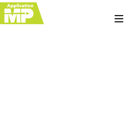
Menu
Skip
Skip
Skip
Skip
to
to
to
to
right
main
primary
footer
header
content
sidebar
navigation
L’évolution incroyable
des jeux mobiles sur les
plateformes en ligne en
France
twin casino — Sophie, une jeune maman de
trois enfants, se retrouve souvent coincée
dans un bus ou dans une file d’attente. Pour
passer son temps de manière plus productive,
elle a découvert les jeux mobiles sur les