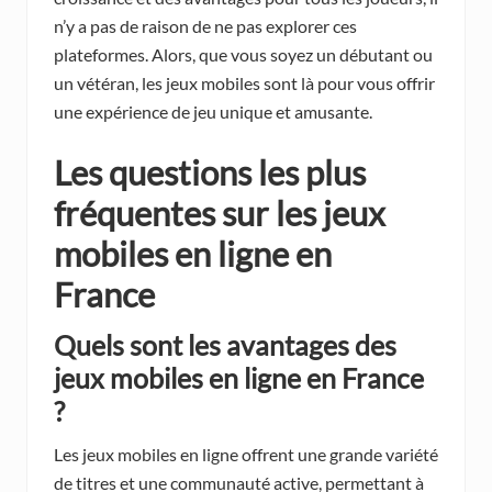
n’y a pas de raison de ne pas explorer ces
plateformes. Alors, que vous soyez un débutant ou
un vétéran, les jeux mobiles sont là pour vous offrir
une expérience de jeu unique et amusante.
Les questions les plus
fréquentes sur les jeux
mobiles en ligne en
France
Quels sont les avantages des
jeux mobiles en ligne en France
?
Les jeux mobiles en ligne offrent une grande variété
de titres et une communauté active, permettant à