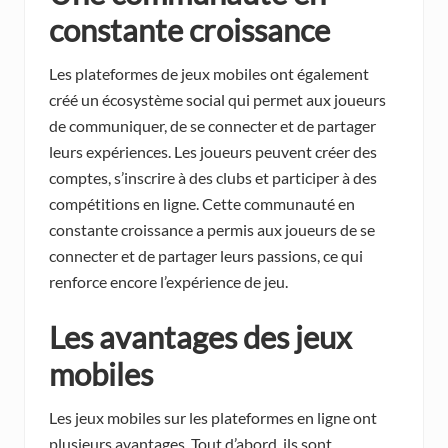
constante croissance
Les plateformes de jeux mobiles ont également
créé un écosystème social qui permet aux joueurs
de communiquer, de se connecter et de partager
leurs expériences. Les joueurs peuvent créer des
comptes, s’inscrire à des clubs et participer à des
compétitions en ligne. Cette communauté en
constante croissance a permis aux joueurs de se
connecter et de partager leurs passions, ce qui
renforce encore l’expérience de jeu.
Les avantages des jeux
mobiles
Les jeux mobiles sur les plateformes en ligne ont
plusieurs avantages. Tout d’abord, ils sont