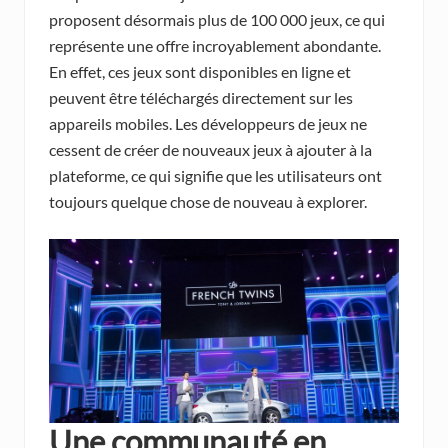
proposent désormais plus de 100 000 jeux, ce qui
représente une offre incroyablement abondante.
En effet, ces jeux sont disponibles en ligne et
peuvent être téléchargés directement sur les
appareils mobiles. Les développeurs de jeux ne
cessent de créer de nouveaux jeux à ajouter à la
plateforme, ce qui signifie que les utilisateurs ont
toujours quelque chose de nouveau à explorer.
Une communauté en