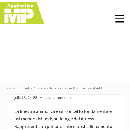
Menu
Skip
Skip
Skip
Skip
to
to
to
to
right
main
primary
footer
header
content
sidebar
navigation
Finestra Anabolica:
Indicazioni per l’Uso nel
Bodybuilding
Accueil
»
Finestra Anabolica: Indicazioni per l’Uso nel Bodybuilding
juillet 9, 2026
//
Leave a comment
La finestra anabolica è un concetto fondamentale
nel mondo del bodybuilding e del fitness.
Rappresenta un periodo critico post-allenamento