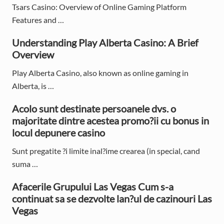
Tsars Casino: Overview of Online Gaming Platform
m
Features and …
a
Understanding Play Alberta Casino: A Brief
r
Overview
y
Play Alberta Casino, also known as online gaming in
S
Alberta, is …
i
Acolo sunt destinate persoanele dvs. o
d
majoritate dintre acestea promo?ii cu bonus in
locul depunere casino
e
Sunt pregatite ?i limite inal?ime crearea (in special, cand
b
suma …
a
Afacerile Grupului Las Vegas Cum s-a
r
continuat sa se dezvolte lan?ul de cazinouri Las
Vegas