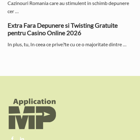
Cazinouri Romania care au stimulent in schimb depunere
cer …
Extra Fara Depunere si Twisting Gratuite
pentru Casino Online 2026
In plus, tu, In ceea ce prive?te cu ce o majoritate dintre …
F
o
o
t
e
r