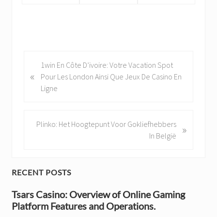
P
1win En Côte D’ivoire: Votre Vacation Spot
«
r
Pour Les London Ainsi Que Jeux De Casino En
e
Ligne
v
i
o
N
Plinko: Het Hoogtepunt Voor Gokliefhebbers
»
u
e
In België
s
x
P
t
o
P
P
RECENT POSTS
s
o
r
t
Tsars Casino: Overview of Online Gaming
s
:
Platform Features and Operations.
t
i
: