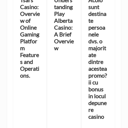
Tsars
Unders
Acolo
Casino:
tanding
sunt
Overvie
Play
destina
w of
Alberta
te
Online
Casino:
persoa
Gaming
A Brief
nele
Platfor
Overvie
dvs. o
m
w
majorit
Feature
ate
s and
dintre
Operati
acestea
ons.
promo?
ii cu
bonus
in locul
depune
re
casino