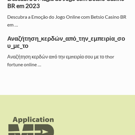
BR em 2023
a
Descubra a Emoção do Jogo Online com Betsio Casino BR
r
em …
Αναζήτηση_κερδών_από_την_εμπειρία_σο
υ_με_το
Αναζήτηση κερδών από την εμπειρία σου με το thor
fortune online …
F
o
o
t