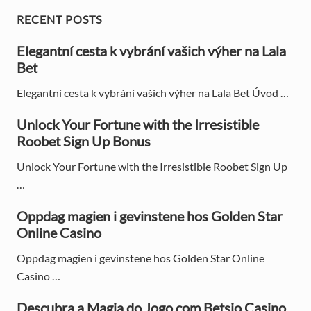
P
P
P
RECENT POSTS
o
o
r
s
Elegantní cesta k vybrání vašich výher na Lala
s
t
Bet
t
i
:
:
Elegantní cesta k vybrání vašich výher na Lala Bet Úvod …
m
a
Unlock Your Fortune with the Irresistible
Roobet Sign Up Bonus
r
Unlock Your Fortune with the Irresistible Roobet Sign Up
y
…
S
Oppdag magien i gevinstene hos Golden Star
i
Online Casino
d
Oppdag magien i gevinstene hos Golden Star Online
e
Casino …
b
Descubra a Magia do Jogo com Betsio Casino