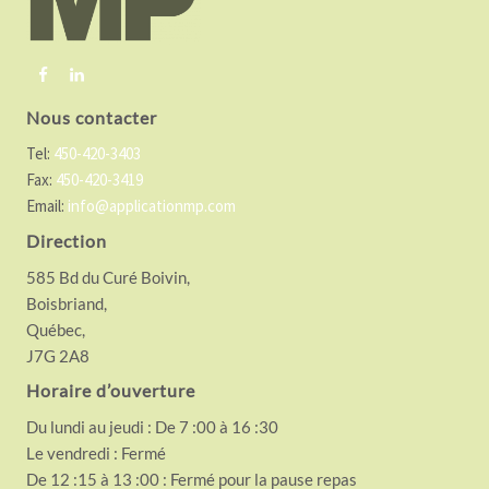
e
r
Nous contacter
Tel:
450-420-3403
Fax:
450-420-3419
Email:
info@applicationmp.com
Direction
585 Bd du Curé Boivin,
Boisbriand,
Québec,
J7G 2A8
Horaire d’ouverture
Du lundi au jeudi : De 7 :00 à 16 :30
Le vendredi : Fermé
De 12 :15 à 13 :00 : Fermé pour la pause repas