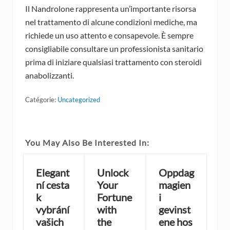
Il Nandrolone rappresenta un’importante risorsa
nel trattamento di alcune condizioni mediche, ma
richiede un uso attento e consapevole. È sempre
consigliabile consultare un professionista sanitario
prima di iniziare qualsiasi trattamento con steroidi
anabolizzanti.
Catégorie:
Uncategorized
You May Also Be Interested In:
Elegant
Unlock
Oppdag
ní cesta
Your
magien
k
Fortune
i
vybrání
with
gevinst
vašich
the
ene hos