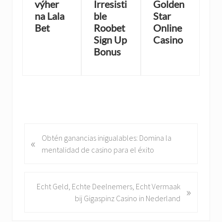
výher
Irresisti
Golden
na Lala
ble
Star
Bet
Roobet
Online
Sign Up
Casino
Bonus
P
Obtén ganancias inigualables: Domina la
«
r
mentalidad de casino para el éxito
e
v
i
N
Echt Geld, Echte Deelnemers, Echt Vermaak
»
o
e
bij Gigaspinz Casino in Nederland
u
x
s
t