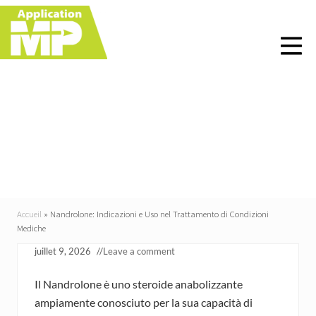
Menu
Skip
Skip
Skip
Skip
to
to
to
to
right
main
primary
footer
header
content
sidebar
navigation
Nandrolone: Indicazioni
e Uso nel Trattamento di
Condizioni Mediche
Accueil
»
Nandrolone: Indicazioni e Uso nel Trattamento di Condizioni
Mediche
juillet 9, 2026
//
Leave a comment
Il Nandrolone è uno steroide anabolizzante
ampiamente conosciuto per la sua capacità di