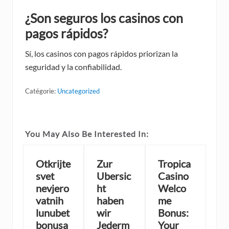
¿Son seguros los casinos con
pagos rápidos?
Sí, los casinos con pagos rápidos priorizan la
seguridad y la confiabilidad.
Catégorie:
Uncategorized
You May Also Be Interested In:
Otkrijte
Zur
Tropica
svet
Ubersic
Casino
nevjero
ht
Welco
vatnih
haben
me
lunubet
wir
Bonus:
bonusa
Jederm
Your