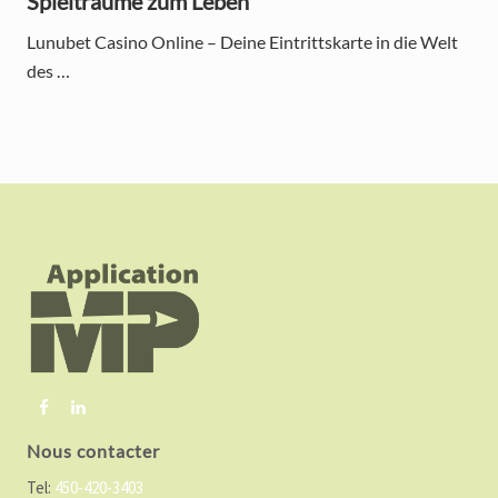
Spielträume zum Leben
Lunubet Casino Online – Deine Eintrittskarte in die Welt
des …
F
o
o
t
e
r
Nous contacter
Tel:
450-420-3403