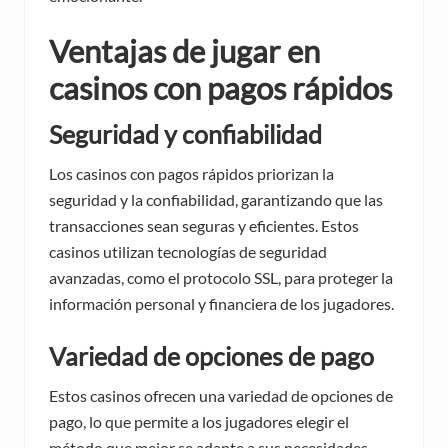
Ventajas de jugar en
casinos con pagos rápidos
Seguridad y confiabilidad
Los casinos con pagos rápidos priorizan la
seguridad y la confiabilidad, garantizando que las
transacciones sean seguras y eficientes. Estos
casinos utilizan tecnologías de seguridad
avanzadas, como el protocolo SSL, para proteger la
información personal y financiera de los jugadores.
Variedad de opciones de pago
Estos casinos ofrecen una variedad de opciones de
pago, lo que permite a los jugadores elegir el
método que mejor se adapte a sus necesidades.