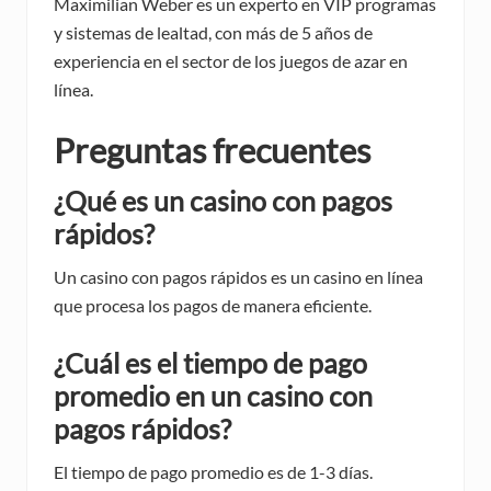
Maximilian Weber es un experto en VIP programas
y sistemas de lealtad, con más de 5 años de
experiencia en el sector de los juegos de azar en
línea.
Preguntas frecuentes
¿Qué es un casino con pagos
rápidos?
Un casino con pagos rápidos es un casino en línea
que procesa los pagos de manera eficiente.
¿Cuál es el tiempo de pago
promedio en un casino con
pagos rápidos?
El tiempo de pago promedio es de 1-3 días.