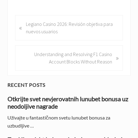
P
Legiano Casino 2026: Revisión objetiva para
«
r
nuevos usuarios
e
v
i
N
Understanding and Resolving F1 Casino
»
o
e
Account Blocks Without Reason
u
x
s
t
P
P
P
RECENT POSTS
o
o
r
s
Otkrijte svet nevjerovatnih lunubet bonusa uz
s
t
neodoljive nagrade
t
i
:
:
Uživajte u fantastičnom svetu lunubet bonusa za
m
uzbudljive …
a