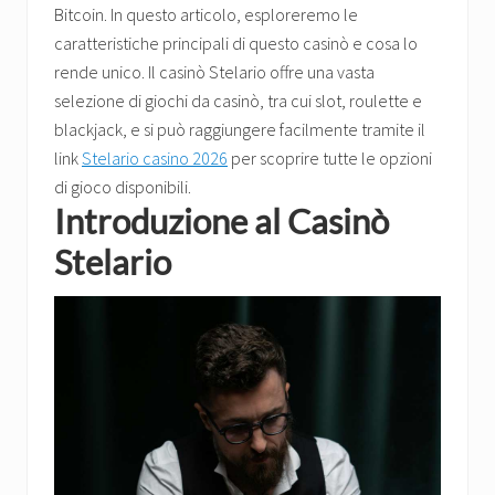
Bitcoin. In questo articolo, esploreremo le
caratteristiche principali di questo casinò e cosa lo
rende unico. Il casinò Stelario offre una vasta
selezione di giochi da casinò, tra cui slot, roulette e
blackjack, e si può raggiungere facilmente tramite il
link
Stelario casino 2026
per scoprire tutte le opzioni
di gioco disponibili.
Introduzione al Casinò
Stelario