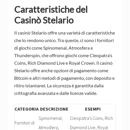
Caratteristiche del
Casinò Stelario
Il casinò Stelario offre una varietà di caratteristiche
che lo rendono unico. Tra queste, ci sono i fornitori
di giochi come Spinomenal, Atmosfera e
Thunderspin, che offrono giochi come Cleopatra’s
Coins, Rich Diamond Live e Royal Crown. Il casinò
Stelario offre anche opzioni di pagamento come
Bitcoin e altri metodi di pagamento, con deposito e
ritiro istantanei. La sicurezza è garantita dalla
crittografia avanzata e dalle licenze valide.
CATEGORIA
DESCRIZIONE
ESEMPI
Spinomenal,
Cleopatra’s Coins, Rich
Fornitori di
Atmosfera,
Diamond Live, Royal