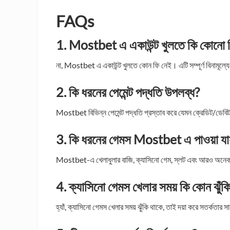
FAQs
1. Mostbet এ একাউন্ট খুলতে কি কোনো 
না, Mostbet এ একাউন্ট খুলতে কোন ফি নেই। এটি সম্পূর্ণ বিনামূল্য
2. কি ধরনের পেমেন্ট পদ্ধতি উপলব্ধ?
Mostbet বিভিন্ন পেমেন্ট পদ্ধতি প্রস্তাব করে যেমন ক্রেডিট/ডেবিট কা
3. কি ধরনের গেমস Mostbet এ পাওয়া যা
Mostbet-এ খেলাধুলার বাজি, ক্যাসিনো গেম, স্লট এবং আরও অনেক ক
4. ক্যাসিনো গেমস খেলার সময় কি কোন ঝুঁ
হ্যাঁ, ক্যাসিনো গেমস খেলার সময় ঝুঁকি থাকে, তাই দয়া করে সতর্কতার স