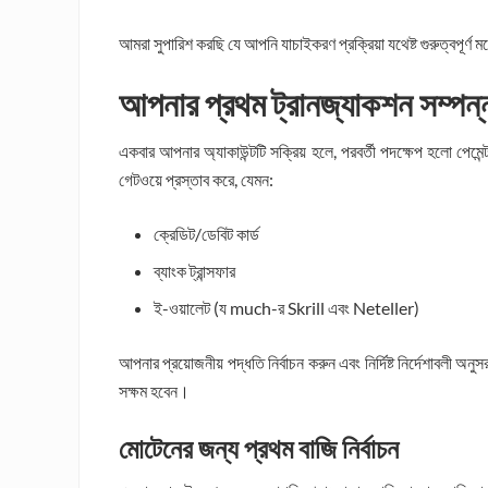
আমরা সুপারিশ করছি যে আপনি যাচাইকরণ প্রক্রিয়া যথেষ্ট গুরুত্বপূর্ণ ম
আপনার প্রথম ট্রানজ্যাকশন সম্পন্
একবার আপনার অ্যাকাউন্টটি সক্রিয় হলে, পরবর্তী পদক্ষেপ হলো প
গেটওয়ে প্রস্তাব করে, যেমন:
ক্রেডিট/ডেবিট কার্ড
ব্যাংক ট্রান্সফার
ই-ওয়ালেট (য much-র Skrill এবং Neteller)
আপনার প্রয়োজনীয় পদ্ধতি নির্বাচন করুন এবং নির্দিষ্ট নির্দেশাবলী 
সক্ষম হবেন।
মোটেনের জন্য প্রথম বাজি নির্বাচন