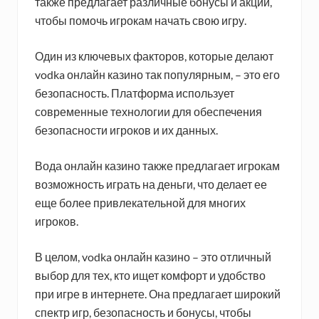
также предлагает различные бонусы и акции,
чтобы помочь игрокам начать свою игру.
Один из ключевых факторов, которые делают
vodka онлайн казино так популярным, – это его
безопасность. Платформа использует
современные технологии для обеспечения
безопасности игроков и их данных.
Вода онлайн казино также предлагает игрокам
возможность играть на деньги, что делает ее
еще более привлекательной для многих
игроков.
В целом, vodka онлайн казино – это отличный
выбор для тех, кто ищет комфорт и удобство
при игре в интернете. Она предлагает широкий
спектр игр, безопасность и бонусы, чтобы