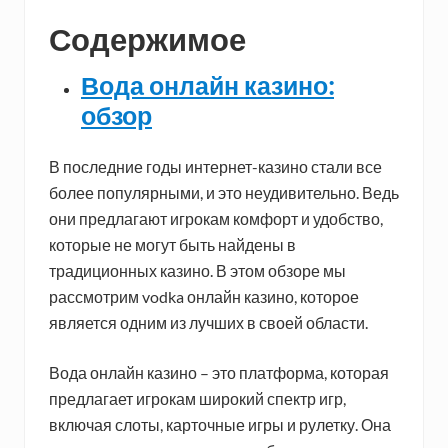
Содержимое
Вода онлайн казино:
обзор
В последние годы интернет-казино стали все
более популярными, и это неудивительно. Ведь
они предлагают игрокам комфорт и удобство,
которые не могут быть найдены в
традиционных казино. В этом обзоре мы
рассмотрим vodka онлайн казино, которое
является одним из лучших в своей области.
Вода онлайн казино – это платформа, которая
предлагает игрокам широкий спектр игр,
включая слоты, карточные игры и рулетку. Она