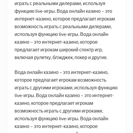
играть с реальными дилерами, используя
функцию live-игры. Вода онлайн казино – это
интернет-казино, которое предлагает игрокам
возможность играть с реальными дилерами,
используя функцию live-игры. Вода онлайн
казино – это интернет-казино, которое
предлагает игрокам широкий спектр игр,
включая рулетку, блэкджек, покер и другие.
Вода онлайн казино – это интернет-казино,
которое предлагает игрокам возможность
играть с другими игроками, используя функцию
live-игры. Вода онлайн казино – это интернет-
казино, которое предлагает игрокам
возможность играть с другими игроками,
используя функцию live-игры. Вода онлайн
казино – это интернет-казино, которое