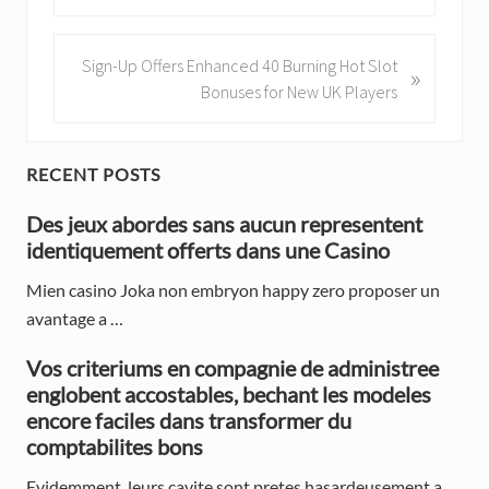
e
v
i
N
Sign-Up Offers Enhanced 40 Burning Hot Slot
»
o
e
Bonuses for New UK Players
u
x
s
t
P
P
P
RECENT POSTS
o
o
r
s
Des jeux abordes sans aucun representent
s
t
identiquement offerts dans une Casino
t
i
:
:
Mien casino Joka non embryon happy zero proposer un
m
avantage a …
a
Vos criteriums en compagnie de administree
r
englobent accostables, bechant les modeles
y
encore faciles dans transformer du
comptabilites bons
S
Evidemment, leurs cavite sont pretes hasardeusement a