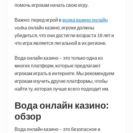
помочь игрокам начать свою игру.
Важно: перед игрой в
водка казино онлайн
vodka онлайн казино, игроки должны
убедиться, что они достигли возраста 18 лет и
что игра является легальной в их регионе.
Вода онлайн казино – это только одна из
многих платформ, которые предлагают
игрокам играть в интернете. Мы рекомендуем
игрокам изучить другие платформы, чтобы
найти ту, которая лучше всего подходит им.
Вода онлайн казино:
обзор
Вода онлайн казино – это безопасное и