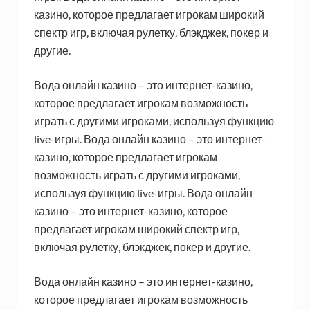
казино, которое предлагает игрокам широкий
спектр игр, включая рулетку, блэкджек, покер и
другие.
Вода онлайн казино – это интернет-казино,
которое предлагает игрокам возможность
играть с другими игроками, используя функцию
live-игры. Вода онлайн казино – это интернет-
казино, которое предлагает игрокам
возможность играть с другими игроками,
используя функцию live-игры. Вода онлайн
казино – это интернет-казино, которое
предлагает игрокам широкий спектр игр,
включая рулетку, блэкджек, покер и другие.
Вода онлайн казино – это интернет-казино,
которое предлагает игрокам возможность