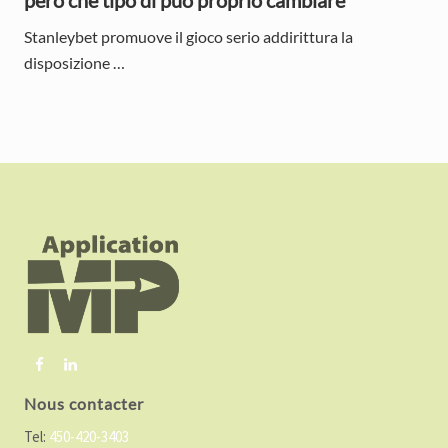
Stanleybet promuove il gioco serio addirittura la
disposizione …
F
o
o
t
e
r
Nous contacter
Tel:
450-420-3403