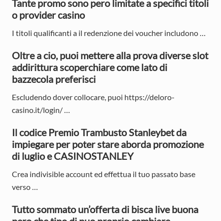
Tante promo sono pero limitate a specifici titoli
r
o provider casino
y
I titoli qualificanti a il redenzione dei voucher includono …
S
Oltre a cio, puoi mettere alla prova diverse slot
i
addirittura scoperchiare come lato di
bazzecola preferisci
d
e
Escludendo dover collocare, puoi https://deloro-
casino.it/login/ …
b
Il codice Premio Trambusto Stanleybet da
a
impiegare per poter stare aborda promozione
r
di luglio e CASINOSTANLEY
Crea indivisible account ed effettua il tuo passato base
verso …
Tutto sommato un’offerta di bisca live buona
pero che tipo di puo proprio cambiare