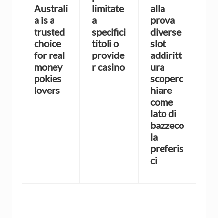
Australi
limitate
alla
a is a
a
prova
trusted
specifici
diverse
choice
titoli o
slot
for real
provide
addiritt
money
r casino
ura
pokies
scoperc
lovers
hiare
come
lato di
bazzeco
la
preferis
ci