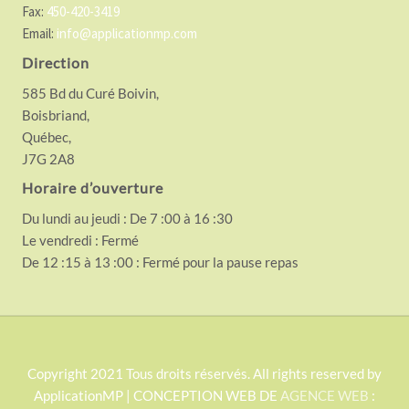
Fax:
450-420-3419
Email:
info@applicationmp.com
Direction
585 Bd du Curé Boivin,
Boisbriand,
Québec,
J7G 2A8
Horaire d’ouverture
Du lundi au jeudi : De 7 :00 à 16 :30
Le vendredi : Fermé
De 12 :15 à 13 :00 : Fermé pour la pause repas
S
Copyright 2021 Tous droits réservés. All rights reserved by
ApplicationMP | CONCEPTION WEB DE
AGENCE WEB
:
i