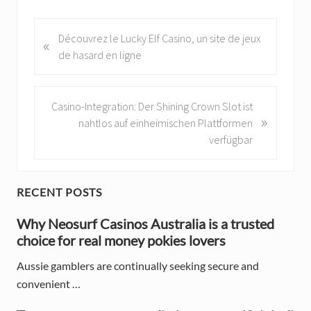
P
Découvrez le Lucky Elf Casino, un site de jeux
«
r
de hasard en ligne
e
v
i
N
Casino-Integration: Der Shining Crown Slot ist
»
o
e
nahtlos auf einheimischen Plattformen
u
x
verfügbar
s
t
P
P
o
o
P
RECENT POSTS
s
s
r
t
Why Neosurf Casinos Australia is a trusted
t
:
choice for real money pokies lovers
:
i
Aussie gamblers are continually seeking secure and
m
convenient …
a