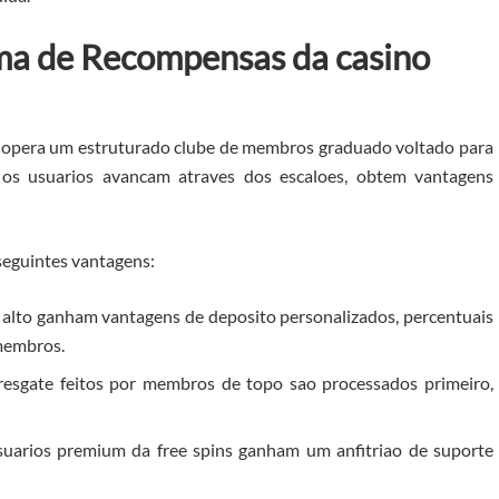
ma de Recompensas da casino
us opera um estruturado clube de membros graduado voltado para
 os usuarios avancam atraves dos escaloes, obtem vantagens
seguintes vantagens:
alto ganham vantagens de deposito personalizados, percentuais
 membros.
 resgate feitos por membros de topo sao processados primeiro,
suarios premium da free spins ganham um anfitriao de suporte