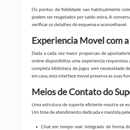
Os pontos de fidelidade sao habitualmente col
podem ser resgatados por saldo extra. A convers
verificar os detalhes do esquema e aconselhavel.
Experiencia Movel com a 
Dada a cada vez maior proporcao de apostadores 
online disponibiliza uma experiencia responsiva
completa biblioteca de jogos sem necessidade d
em casa, esta interface movel preserva as suas fu
Meios de Contato do Sup
Uma estrutura de suporte eficiente mostra-se e
Um time de atendimento dedicada e mantida pela f
Chat em tempo real: integrado de forma dire