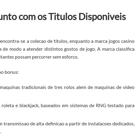
unto com os Titulos Disponiveis
encontra-se a colecao de titulos, enquanto a marca jogos casino
de modo a atender distintos gostos de jogo. A marca classifica
sitantes possam percorrer sem esforco.
ino bonus:
o maquinas tradicionais de tres rolos alem de maquinas de video
a, roleta e blackjack, baseados em sistemas de RNG testado para
 transmissao de alta definicao a partir de instalacoes dedicados,
.