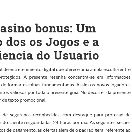
casino bonus: Um
dos os Jogos e a
iencia do Usuario
 de entretenimento digital que oferece uma ampla escolha entre
protegidos. A presente resenha concentra-se em informacoes
es de formar escolhas fundamentadas. Assim os novos jogadores
ntos valiosos por toda o presente guia. No decorrer da presente
ar de texto promocional.
de seguranca reconhecidas, com destaque para protecao de
e do cliente resguardadas 24 horas por dia. As seguintes secoes
s de pagamento, as ofertas alem de o padrao geral referente ao