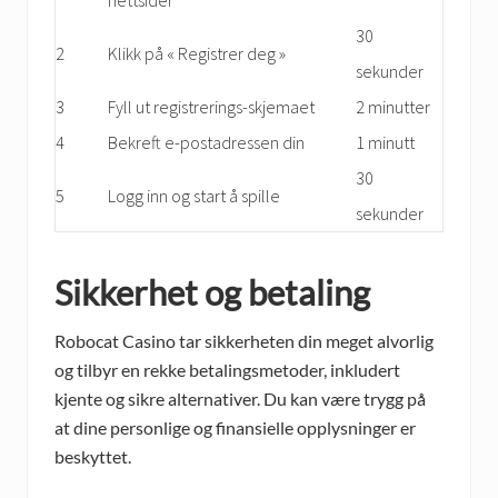
30
2
Klikk på « Registrer deg »
sekunder
3
Fyll ut registrerings-skjemaet
2 minutter
4
Bekreft e-postadressen din
1 minutt
30
5
Logg inn og start å spille
sekunder
Sikkerhet og betaling
Robocat Casino tar sikkerheten din meget alvorlig
og tilbyr en rekke betalingsmetoder, inkludert
kjente og sikre alternativer. Du kan være trygg på
at dine personlige og finansielle opplysninger er
beskyttet.