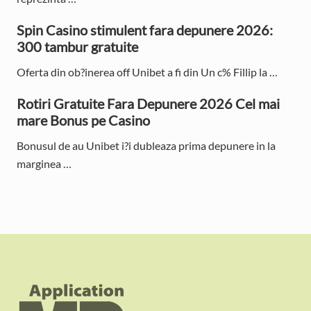
e
b
Spin Casino stimulent fara depunere 2026:
300 tambur gratuite
a
Oferta din ob?inerea off Unibet a fi din Un c% Fillip la …
r
Rotiri Gratuite Fara Depunere 2026 Cel mai
mare Bonus pe Casino
Bonusul de au Unibet i?i dubleaza prima depunere in la
marginea …
F
o
o