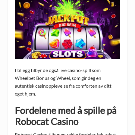
I tillegg tilbyr de også live casino-spill som
Wheelbet Bonus og Wheel, som gir deg en
autentisk casinopplevelse fra comforten av ditt
eget hjem.
Fordelene med å spille på
Robocat Casino
Robocat Casino tilbyr en rekke fordeler, inkludert