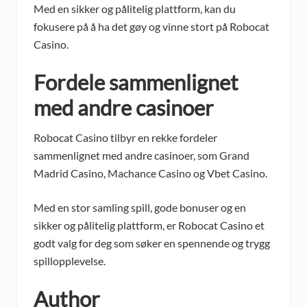
Med en sikker og pålitelig plattform, kan du
fokusere på å ha det gøy og vinne stort på Robocat
Casino.
Fordele sammenlignet
med andre casinoer
Robocat Casino tilbyr en rekke fordeler
sammenlignet med andre casinoer, som Grand
Madrid Casino, Machance Casino og Vbet Casino.
Med en stor samling spill, gode bonuser og en
sikker og pålitelig plattform, er Robocat Casino et
godt valg for deg som søker en spennende og trygg
spillopplevelse.
Author