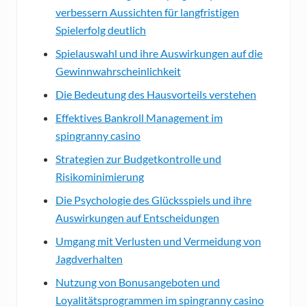
verbessern Aussichten für langfristigen
Spielerfolg deutlich
Spielauswahl und ihre Auswirkungen auf die
Gewinnwahrscheinlichkeit
Die Bedeutung des Hausvorteils verstehen
Effektives Bankroll Management im
spingranny casino
Strategien zur Budgetkontrolle und
Risikominimierung
Die Psychologie des Glücksspiels und ihre
Auswirkungen auf Entscheidungen
Umgang mit Verlusten und Vermeidung von
Jagdverhalten
Nutzung von Bonusangeboten und
Loyalitätsprogrammen im spingranny casino