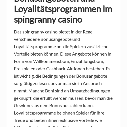
Loyalitätsprogrammen im
spingranny casino
Das spingranny casino bietet in der Regel
verschiedene Bonusangebote und
Loyalitätsprogramme an, die Spielern zusätzliche
Vorteile bieten können. Diese Angebote können in
Form von Willkommensboni, Einzahlungsboni,
Freispielen oder Cashback-Aktionen bestehen. Es
ist wichtig, die Bedingungen der Bonusangebote
sorgfältig zu lesen, bevor man sie in Anspruch
nimmt. Manche Boni sind an Umsatzbedingungen
geknüpft, die erfüllt werden müssen, bevor man die
Gewinne aus dem Bonus auszahlen kann.
Loyalitätsprogramme belohnen Spieler für ihre
Treue und bieten ihnen exklusive Vorteile wie