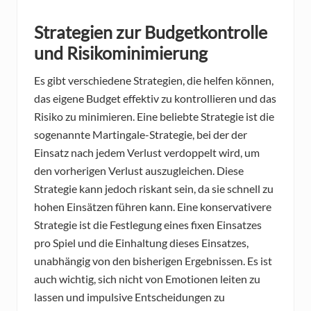
Strategien zur Budgetkontrolle
und Risikominimierung
Es gibt verschiedene Strategien, die helfen können,
das eigene Budget effektiv zu kontrollieren und das
Risiko zu minimieren. Eine beliebte Strategie ist die
sogenannte Martingale-Strategie, bei der der
Einsatz nach jedem Verlust verdoppelt wird, um
den vorherigen Verlust auszugleichen. Diese
Strategie kann jedoch riskant sein, da sie schnell zu
hohen Einsätzen führen kann. Eine konservativere
Strategie ist die Festlegung eines fixen Einsatzes
pro Spiel und die Einhaltung dieses Einsatzes,
unabhängig von den bisherigen Ergebnissen. Es ist
auch wichtig, sich nicht von Emotionen leiten zu
lassen und impulsive Entscheidungen zu