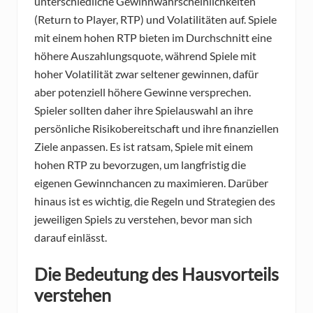
unterschiedliche Gewinnwahrscheinlichkeiten
(Return to Player, RTP) und Volatilitäten auf. Spiele
mit einem hohen RTP bieten im Durchschnitt eine
höhere Auszahlungsquote, während Spiele mit
hoher Volatilität zwar seltener gewinnen, dafür
aber potenziell höhere Gewinne versprechen.
Spieler sollten daher ihre Spielauswahl an ihre
persönliche Risikobereitschaft und ihre finanziellen
Ziele anpassen. Es ist ratsam, Spiele mit einem
hohen RTP zu bevorzugen, um langfristig die
eigenen Gewinnchancen zu maximieren. Darüber
hinaus ist es wichtig, die Regeln und Strategien des
jeweiligen Spiels zu verstehen, bevor man sich
darauf einlässt.
Die Bedeutung des Hausvorteils
verstehen