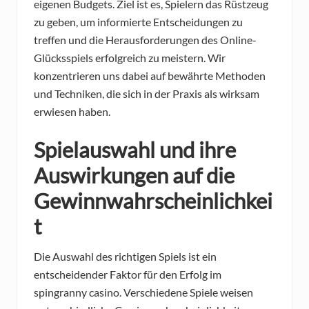
eigenen Budgets. Ziel ist es, Spielern das Rüstzeug
zu geben, um informierte Entscheidungen zu
treffen und die Herausforderungen des Online-
Glücksspiels erfolgreich zu meistern. Wir
konzentrieren uns dabei auf bewährte Methoden
und Techniken, die sich in der Praxis als wirksam
erwiesen haben.
Spielauswahl und ihre
Auswirkungen auf die
Gewinnwahrscheinlichkei
t
Die Auswahl des richtigen Spiels ist ein
entscheidender Faktor für den Erfolg im
spingranny casino. Verschiedene Spiele weisen