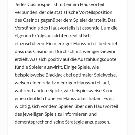
Jedes Casinospiel ist mit einem Hausvorteil
verbunden, der die statistische Vorteilsposition
des Casinos gegenüber dem Spieler darstellt. Das
Verständnis des Hausvorteils ist essentiell, um die
eigenen Erfolgsaussichten realistisch
einzuschätzen. Ein niedriger Hausvorteil bedeutet,
dass das Casino im Durchschnitt weniger Gewinn
erzielt, was sich positiv auf die Auszahlungsquote
für die Spieler auswirkt. Einige Spiele, wie
beispielsweise Blackjack bei optimaler Spielweise,
weisen einen relativ niedrigen Hausvorteil auf,
während andere Spiele, wie beispielsweise Keno,
einen deutlich höheren Hausvorteil haben. Es ist
wichtig, sich vor dem Spielen über den Hausvorteil
des jeweiligen Spiels zu informieren und
dementsprechend seine Strategie anzupassen.