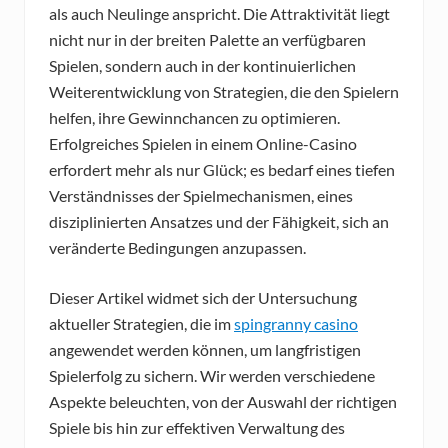
als auch Neulinge anspricht. Die Attraktivität liegt
nicht nur in der breiten Palette an verfügbaren
Spielen, sondern auch in der kontinuierlichen
Weiterentwicklung von Strategien, die den Spielern
helfen, ihre Gewinnchancen zu optimieren.
Erfolgreiches Spielen in einem Online-Casino
erfordert mehr als nur Glück; es bedarf eines tiefen
Verständnisses der Spielmechanismen, eines
disziplinierten Ansatzes und der Fähigkeit, sich an
veränderte Bedingungen anzupassen.
Dieser Artikel widmet sich der Untersuchung
aktueller Strategien, die im
spingranny casino
angewendet werden können, um langfristigen
Spielerfolg zu sichern. Wir werden verschiedene
Aspekte beleuchten, von der Auswahl der richtigen
Spiele bis hin zur effektiven Verwaltung des