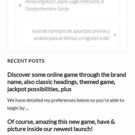
P
Resolving Barz Casino Login Problems: A
«
r
Comprehensive Guide
e
v
i
N
Guía de consejos de apuestas: previas y
»
o
e
análisis para el México vs Inglaterra del
u
x
s
t
P
P
P
RECENT POSTS
o
o
r
s
Discover some online game through the brand
s
t
name, also classic headings, themed game,
t
i
:
jackpot possibilities, plus
:
m
We have detailed my preferences below so you're able to
a
begin by …
r
Of course, amazing this new game, have &
y
picture inside our newest launch!