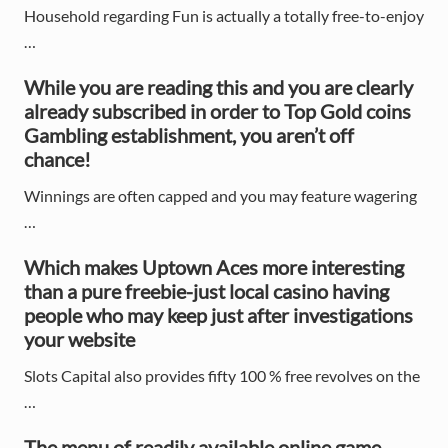
S
Household regarding Fun is actually a totally free-to-enjoy
…
i
d
While you are reading this and you are clearly
already subscribed in order to Top Gold coins
e
Gambling establishment, you aren’t off
chance!
b
a
Winnings are often capped and you may feature wagering
…
r
Which makes Uptown Aces more interesting
than a pure freebie-just local casino having
people who may keep just after investigations
your website
Slots Capital also provides fifty 100 % free revolves on the
…
The menu of readily available online game