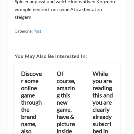
Spieler anpasst und welche innovativen Konzepte
es implementiert, um seine Attraktivität zu
steigern.
Catégorie:
Post
You May Also Be Interested In:
Discove
Of
While
r some
course,
you are
online
amazin
reading
game
g this
this and
through
new
you are
the
game,
clearly
brand
have &
already
name,
picture
subscri
also
inside
bed in