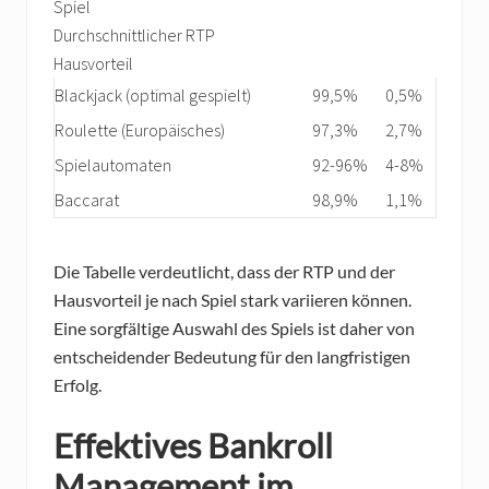
Spiel
Durchschnittlicher RTP
Hausvorteil
Blackjack (optimal gespielt)
99,5%
0,5%
Roulette (Europäisches)
97,3%
2,7%
Spielautomaten
92-96%
4-8%
Baccarat
98,9%
1,1%
Die Tabelle verdeutlicht, dass der RTP und der
Hausvorteil je nach Spiel stark variieren können.
Eine sorgfältige Auswahl des Spiels ist daher von
entscheidender Bedeutung für den langfristigen
Erfolg.
Effektives Bankroll
Management im