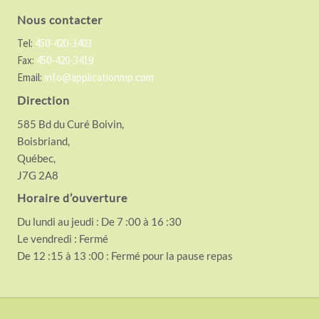
Nous contacter
Tel:
450-420-3403
Fax:
450-420-3419
Email:
info@applicationmp.com
Direction
585 Bd du Curé Boivin,
Boisbriand,
Québec,
J7G 2A8
Horaire d’ouverture
Du lundi au jeudi : De 7 :00 à 16 :30
Le vendredi : Fermé
De 12 :15 à 13 :00 : Fermé pour la pause repas