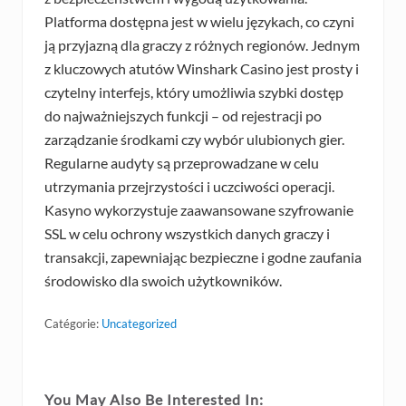
Platforma dostępna jest w wielu językach, co czyni
ją przyjazną dla graczy z różnych regionów. Jednym
z kluczowych atutów Winshark Casino jest prosty i
czytelny interfejs, który umożliwia szybki dostęp
do najważniejszych funkcji – od rejestracji po
zarządzanie środkami czy wybór ulubionych gier.
Regularne audyty są przeprowadzane w celu
utrzymania przejrzystości i uczciwości operacji.
Kasyno wykorzystuje zaawansowane szyfrowanie
SSL w celu ochrony wszystkich danych graczy i
transakcji, zapewniając bezpieczne i godne zaufania
środowisko dla swoich użytkowników.
Catégorie:
Uncategorized
You May Also Be Interested In: