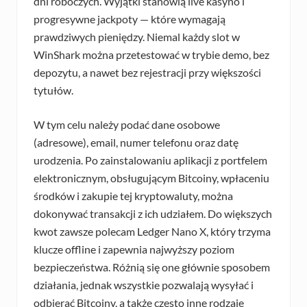
dni roboczych. Wyjątki stanowią live kasyno i
progresywne jackpoty — które wymagają
prawdziwych pieniędzy.
Niemal każdy slot w
WinShark można przetestować w trybie demo, bez
depozytu, a nawet bez rejestracji przy większości
tytułów.
W tym celu należy podać dane osobowe
(adresowe), email, numer telefonu oraz datę
urodzenia. Po zainstalowaniu aplikacji z portfelem
elektronicznym, obsługującym Bitcoiny, wpłaceniu
środków i zakupie tej kryptowaluty, można
dokonywać transakcji z ich udziałem. Do większych
kwot zawsze polecam Ledger Nano X, który trzyma
klucze offline i zapewnia najwyższy poziom
bezpieczeństwa. Różnią się one głównie sposobem
działania, jednak wszystkie pozwalają wysyłać i
odbierać Bitcoiny, a także często inne rodzaje