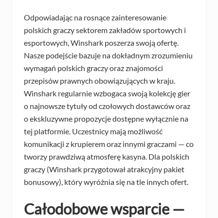
Odpowiadając na rosnące zainteresowanie
polskich graczy sektorem zakładów sportowych i
esportowych, Winshark poszerza swoją ofertę.
Nasze podejście bazuje na dokładnym zrozumieniu
wymagań polskich graczy oraz znajomości
przepisów prawnych obowiązujących w kraju.
Winshark regularnie wzbogaca swoją kolekcję gier
o najnowsze tytuły od czołowych dostawców oraz
o ekskluzywne propozycje dostępne wyłącznie na
tej platformie. Uczestnicy mają możliwość
komunikacji z krupierem oraz innymi graczami — co
tworzy prawdziwą atmosferę kasyna. Dla polskich
graczy (Winshark przygotował atrakcyjny pakiet
bonusowy), który wyróżnia się na tle innych ofert.
Całodobowe wsparcie —