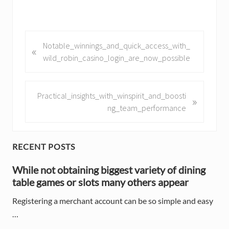
P
Notable_winnings_and_quick_access_with_
«
r
wild_robin_casino_login_are_now_possible
e
v
i
N
Practical_insights_with_winspirit_and_boosti
»
o
e
ng_team_performance
u
x
s
t
P
P
P
RECENT POSTS
o
o
r
s
While not obtaining biggest variety of dining
s
t
table games or slots many others appear
t
i
:
:
Registering a merchant account can be so simple and easy
m
…
a