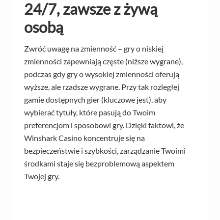
24/7, zawsze z żywą
osobą
Zwróć uwagę na zmienność – gry o niskiej
zmienności zapewniają częste (niższe wygrane),
podczas gdy gry o wysokiej zmienności oferują
wyższe, ale rzadsze wygrane. Przy tak rozległej
gamie dostępnych gier (kluczowe jest), aby
wybierać tytuły, które pasują do Twoim
preferencjom i sposobowi gry. Dzięki faktowi, że
Winshark Casino koncentruje się na
bezpieczeństwie i szybkości, zarządzanie Twoimi
środkami staje się bezproblemową aspektem
Twojej gry.