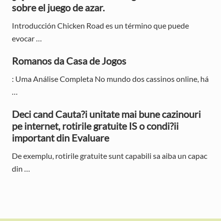
i
sobre el juego de azar.
d
Introducción Chicken Road es un término que puede
e
evocar …
b
Romanos da Casa de Jogos
a
: Uma Análise Completa No mundo dos cassinos online, há
r
…
Deci cand Cauta?i unitate mai bune cazinouri
pe internet, rotirile gratuite IS o condi?ii
important din Evaluare
De exemplu, rotirile gratuite sunt capabili sa aiba un capac
din …