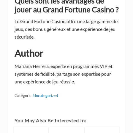
Quels sont les avantages de
jouer au Grand Fortune Casino ?
Le Grand Fortune Casino offre une large gamme de
jeux, des bonus généreux et une expérience de jeu
sécurisée.
Author
Mariana Herrera, experte en programmes VIP et
systèmes de fidélité, partage son expertise pour
une expérience de jeu réussie.
Catégorie:
Uncategorized
You May Also Be Interested In: