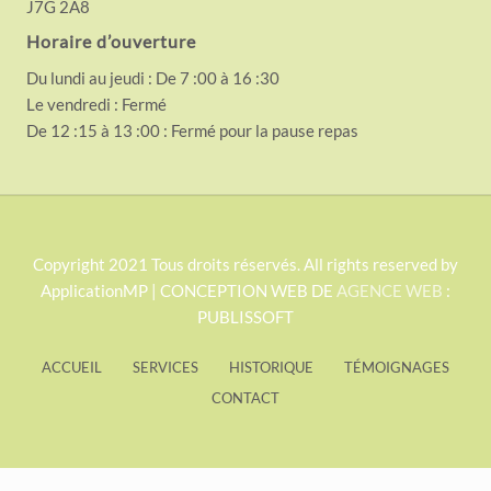
J7G 2A8
Horaire d’ouverture
Du lundi au jeudi : De 7 :00 à 16 :30
Le vendredi : Fermé
De 12 :15 à 13 :00 : Fermé pour la pause repas
S
Copyright 2021 Tous droits réservés. All rights reserved by
ApplicationMP | CONCEPTION WEB DE
AGENCE WEB
:
i
PUBLISSOFT
t
e
ACCUEIL
SERVICES
HISTORIQUE
TÉMOIGNAGES
F
CONTACT
o
o