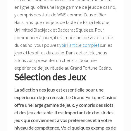
en ligne qui offre une large gamme de jeux de casino,
y compris des slots de WMS comme Zeus et Bier
Haus, ainsi que des jeux de table de Ezugi tels que
Unlimited Blackjack et Baccarat Squeeze. Pour
commencer à jouer, il est important de visiter le site
du casino, vous pouvez
voir l’article complet
sur les
jeux et les offres du casino. Dans cet article, nous
allons vous présenter un checklist pour une
expérience de jeu réussie au Grand Fortune Casino.
Sélection des Jeux
La sélection des jeux est essentielle pour une
expérience de jeu réussie. Le Grand Fortune Casino
offre une large gamme de jeux, y compris des slots
et des jeux de table. Il est important de choisir des
jeux qui conviennent à vos préférences et à votre
niveau de compétence. Voici quelques exemples de