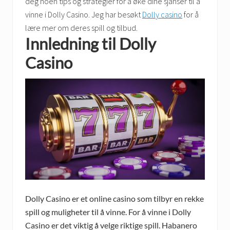
deg noen tips og strategier for å øke dine sjanser til å
vinne i Dolly Casino. Jeg har besøkt
Dolly casino
for å
lære mer om deres spill og tilbud.
Innledning til Dolly
Casino
Dolly Casino er et online casino som tilbyr en rekke
spill og muligheter til å vinne. For å vinne i Dolly
Casino er det viktig å velge riktige spill. Habanero