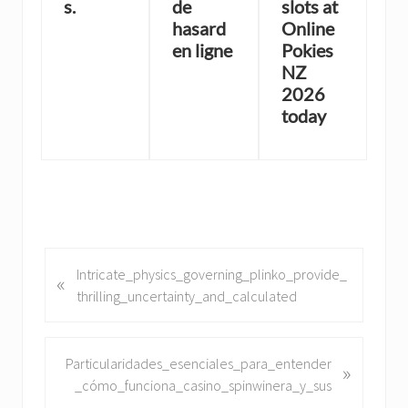
s.
de
slots at
hasard
Online
en ligne
Pokies
NZ
2026
today
P
Intricate_physics_governing_plinko_provide_
«
r
thrilling_uncertainty_and_calculated
e
v
i
N
Particularidades_esenciales_para_entender
»
o
e
_cómo_funciona_casino_spinwinera_y_sus
u
x