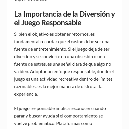
La Importancia de la Diversión y
el Juego Responsable
Si bien el objetivo es obtener retornos, es
fundamental recordar que el casino debe ser una
fuente de entretenimiento. Si el juego deja de ser
divertido y se convierte en una obsesión o una
fuente de estrés, es una señal clara de que algo no
va bien. Adoptar un enfoque responsable, donde el
juego es una actividad recreativa dentro de límites
razonables, es la mejor manera de disfrutar la
experiencia.
El juego responsable implica reconocer cuándo
parar y buscar ayuda si el comportamiento se
vuelve problemático. Plataformas como