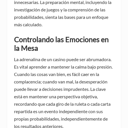
innecesarias. La preparación mental, incluyendo la
investigación de juegos y la comprensión de las
probabilidades, sienta las bases para un enfoque
más calculado.
Controlando las Emociones en
la Mesa
La adrenalina de un casino puede ser abrumadora.
Es vital aprender a mantener la calma bajo presión.
Cuando las cosas van bien, es fácil caer en la
complacencia; cuando van mal, la desesperación
puede llevar a decisiones imprudentes. La clave
está en mantener una perspectiva objetiva,
recordando que cada giro de la ruleta o cada carta
repartida es un evento independiente con sus
propias probabilidades, independientemente de
los resultados anteriores.