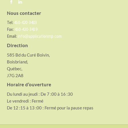
r
Nous contacter
Tel:
450-420-3403
Fax:
450-420-3419
Email:
info@applicationmp.com
Direction
585 Bd du Curé Boivin,
Boisbriand,
Québec,
J7G 2A8
Horaire d’ouverture
Du lundi au jeudi : De 7 :00 à 16 :30
Le vendredi : Fermé
De 12 :15 à 13 :00 : Fermé pour la pause repas