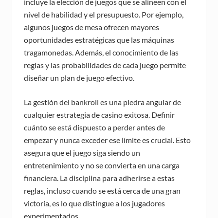
incluye la elección de juegos que se alineen con el
nivel de habilidad y el presupuesto. Por ejemplo,
algunos juegos de mesa ofrecen mayores
oportunidades estratégicas que las máquinas
tragamonedas. Además, el conocimiento de las
reglas y las probabilidades de cada juego permite
diseñar un plan de juego efectivo.
La gestión del bankroll es una piedra angular de
cualquier estrategia de casino exitosa. Definir
cuánto se está dispuesto a perder antes de
empezar y nunca exceder ese límite es crucial. Esto
asegura que el juego siga siendo un
entretenimiento y no se convierta en una carga
financiera. La disciplina para adherirse a estas
reglas, incluso cuando se está cerca de una gran
victoria, es lo que distingue a los jugadores
experimentados.