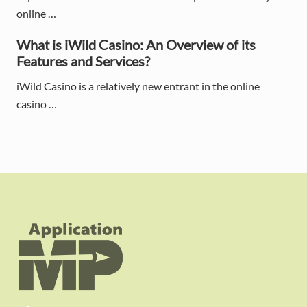
r
online …
What is iWild Casino: An Overview of its
Features and Services?
iWild Casino is a relatively new entrant in the online
casino …
F
o
o
t
e