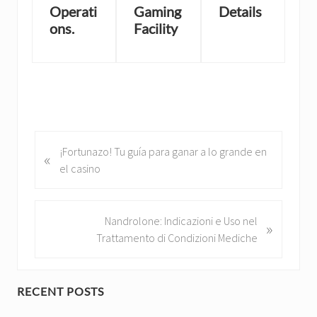
Operati
Gaming
Details
ons.
Facility
P
¡Fortunazo! Tu guía para ganar a lo grande en
«
r
el casino
e
v
i
N
Nandrolone: Indicazioni e Uso nel
»
o
e
Trattamento di Condizioni Mediche
u
x
s
t
P
P
P
RECENT POSTS
o
o