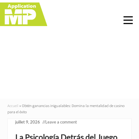
Menu
Skip
Skip
Skip
Skip
to
to
to
to
right
main
primary
footer
header
content
sidebar
navigation
Obtén ganancias
inigualables: Domina la
mentalidad de casino
para el éxito
Accueil
»
Obtén ganancias inigualables: Domina la mentalidad de casino
para el éxito
juillet 9, 2026
//
Leave a comment
La Psicología Detrás del Juego