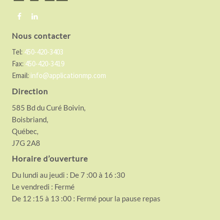
r
Nous contacter
Tel:
450-420-3403
Fax:
450-420-3419
Email:
info@applicationmp.com
Direction
585 Bd du Curé Boivin,
Boisbriand,
Québec,
J7G 2A8
Horaire d’ouverture
Du lundi au jeudi : De 7 :00 à 16 :30
Le vendredi : Fermé
De 12 :15 à 13 :00 : Fermé pour la pause repas