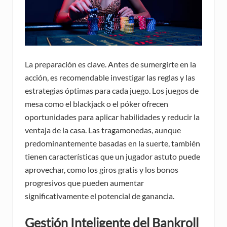
La preparación es clave. Antes de sumergirte en la
acción, es recomendable investigar las reglas y las
estrategias óptimas para cada juego. Los juegos de
mesa como el blackjack o el póker ofrecen
oportunidades para aplicar habilidades y reducir la
ventaja de la casa. Las tragamonedas, aunque
predominantemente basadas en la suerte, también
tienen características que un jugador astuto puede
aprovechar, como los giros gratis y los bonos
progresivos que pueden aumentar
significativamente el potencial de ganancia.
Gestión Inteligente del Bankroll