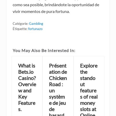
como sea posible, brindándote la oportunidad de
vivir momentos de pura fortuna.
Catégorie:
Gambling
Étiquette:
fortunazo
You May Also Be Interested In:
What is
Présent
Explore
Bets.io
ation de
the
Casino?
Chicken
stando
Overvie
Road :
ut
w and
un
feature
Key
systèm
s of real
Feature
e de jeu
money
s.
de
slots at
hasard
Online