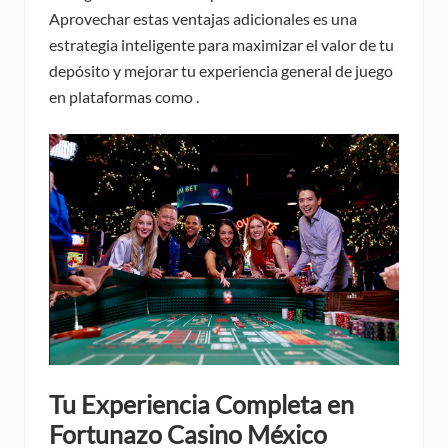
Aprovechar estas ventajas adicionales es una
estrategia inteligente para maximizar el valor de tu
depósito y mejorar tu experiencia general de juego
en plataformas como .
Tu Experiencia Completa en
Fortunazo Casino México