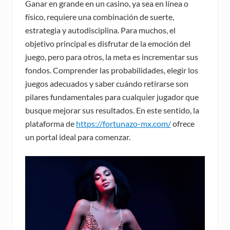
Ganar en grande en un casino, ya sea en línea o
físico, requiere una combinación de suerte,
estrategia y autodisciplina. Para muchos, el
objetivo principal es disfrutar de la emoción del
juego, pero para otros, la meta es incrementar sus
fondos. Comprender las probabilidades, elegir los
juegos adecuados y saber cuándo retirarse son
pilares fundamentales para cualquier jugador que
busque mejorar sus resultados. En este sentido, la
plataforma de
https://fortunazo-mx.com/
ofrece
un portal ideal para comenzar.