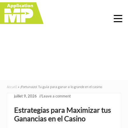
Menu
Skip
Skip
Skip
Skip
to
to
to
to
right
main
primary
footer
header
content
sidebar
navigation
¡Fortunazo! Tu guía para
ganar a lo grande en el
casino
Accueil
»
¡Fortunazo! Tu guía para ganar a lo grande en el casino
juillet 9, 2026
//
Leave a comment
Estrategias para Maximizar tus
Ganancias en el Casino