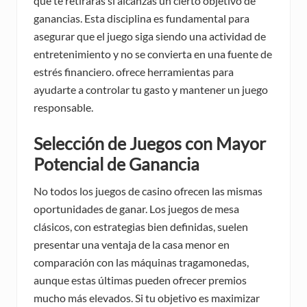
que te retirarás si alcanzas un cierto objetivo de
ganancias. Esta disciplina es fundamental para
asegurar que el juego siga siendo una actividad de
entretenimiento y no se convierta en una fuente de
estrés financiero. ofrece herramientas para
ayudarte a controlar tu gasto y mantener un juego
responsable.
Selección de Juegos con Mayor
Potencial de Ganancia
No todos los juegos de casino ofrecen las mismas
oportunidades de ganar. Los juegos de mesa
clásicos, con estrategias bien definidas, suelen
presentar una ventaja de la casa menor en
comparación con las máquinas tragamonedas,
aunque estas últimas pueden ofrecer premios
mucho más elevados. Si tu objetivo es maximizar