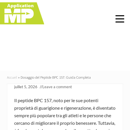
Menu
Skip
Skip
Skip
Skip
to
to
to
to
right
main
primary
footer
header
content
sidebar
navigation
Dosaggio del Peptide
BPC 157: Guida Completa
Accueil
»
Dosaggio del Peptide BPC 157: Guida Completa
juillet 5, 2026
//
Leave a comment
Il peptide BPC 157, noto per le sue potenti
proprietà di guarigione e rigenerazione, è diventato
sempre più popolare tra gli atleti e le persone che
cercano di migliorare il proprio benessere. Tuttavia,