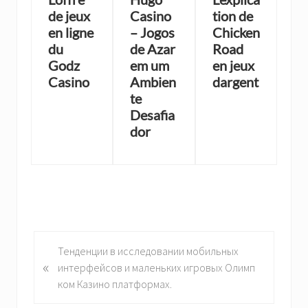
de jeux
Casino
tion de
en ligne
– Jogos
Chicken
du
de Azar
Road
Godz
em um
en jeux
Casino
Ambien
dargent
te
Desafia
dor
P
Тенденции в исследовании мобильных
«
r
интерфейсов и маленьких игровых Олимп
e
ком Казино платформах.
v