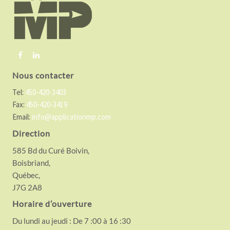
t
e
r
Nous contacter
Tel:
450-420-3403
Fax:
450-420-3419
Email:
info@applicationmp.com
Direction
585 Bd du Curé Boivin,
Boisbriand,
Québec,
J7G 2A8
Horaire d’ouverture
Du lundi au jeudi : De 7 :00 à 16 :30