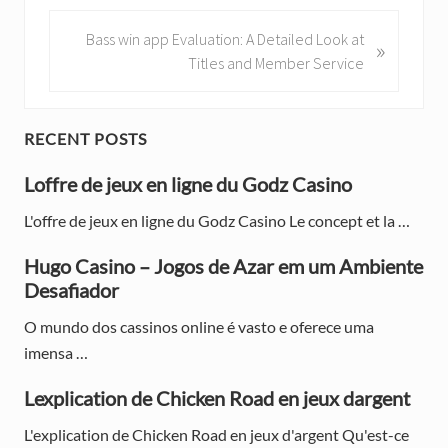
i
o
N
Bass win app Evaluation: A Detailed Look at
»
u
e
Titles and Member Service
s
x
P
t
o
P
P
RECENT POSTS
s
o
r
t
Loffre de jeux en ligne du Godz Casino
s
:
t
i
L'offre de jeux en ligne du Godz Casino Le concept et la …
:
m
Hugo Casino – Jogos de Azar em um Ambiente
a
Desafiador
r
O mundo dos cassinos online é vasto e oferece uma
imensa …
y
S
Lexplication de Chicken Road en jeux dargent
i
L'explication de Chicken Road en jeux d'argent Qu'est-ce