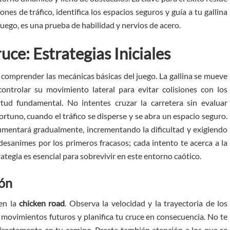
ones de tráfico, identifica los espacios seguros y guía a tu gallina
juego, es una prueba de habilidad y nervios de acero.
ce: Estrategias Iniciales
al comprender las mecánicas básicas del juego. La gallina se mueve
ontrolar su movimiento lateral para evitar colisiones con los
rtud fundamental. No intentes cruzar la carretera sin evaluar
tuno, cuando el tráfico se disperse y se abra un espacio seguro.
aumentará gradualmente, incrementando la dificultad y exigiendo
esanimes por los primeros fracasos; cada intento te acerca a la
ategia es esencial para sobrevivir en este entorno caótico.
ión
 en la
chicken road
. Observa la velocidad y la trayectoria de los
 movimientos futuros y planifica tu cruce en consecuencia. No te
irectamente en tu camino. Presta también atención a los que se