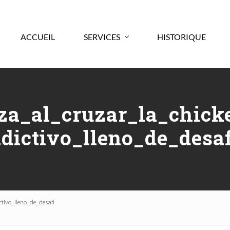
ACCUEIL
SERVICES
HISTORIQUE
za_al_cruzar_la_chick
adictivo_lleno_de_desaf
tivo_lleno_de_desafí