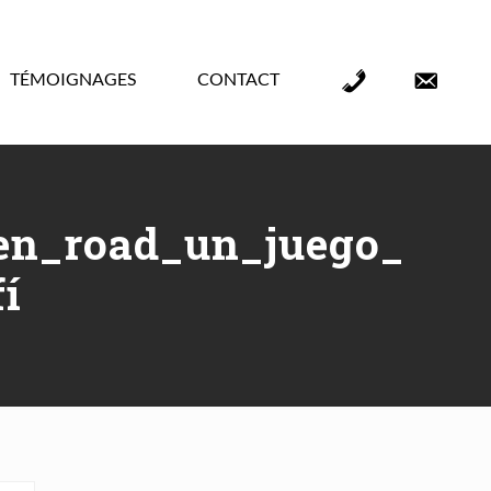
TÉMOIGNAGES
CONTACT
Élément
Élément
de
de
menu
menu
en_road_un_juego_
í