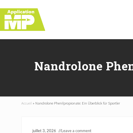
Skip
Skip
Skip
Skip
to
to
to
to
right
main
primary
footer
header
content
sidebar
navigation
Nandrolone Pheni
Accueil
»
Nandrolone Phenilpropionate: Ein Überblick für Sportler
juillet 3, 2026
//
Leave a comment