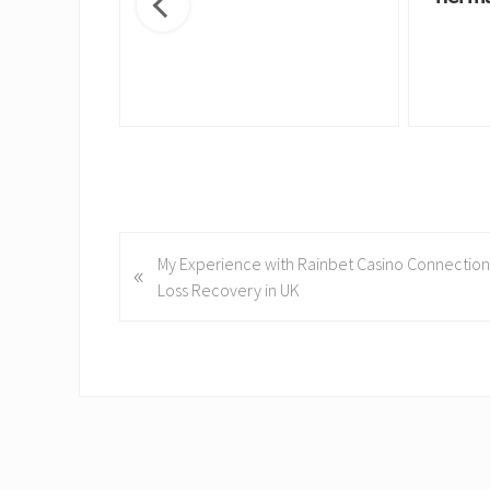
P
My Experience with Rainbet Casino Connection
«
r
Loss Recovery in UK
e
v
i
o
u
s
P