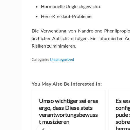
Hormonelle Ungleichgewichte
Herz-Kreislauf-Probleme
Die Verwendung von Nandrolone Phenilpropion
ärztlicher Aufsicht erfolgen. Ein informierter 
Risiken zu minimieren.
Catégorie:
Uncategorized
You May Also Be Interested In:
a de
Umso wichtiger sei eres
Es ex
 sufrir
ergo, dass Diese stets
confi
as falto
verantwortungsbewuss
pude s
favorable
t musizieren
sobre
herm