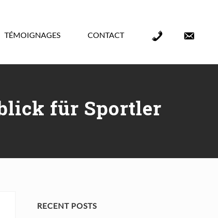
TÉMOIGNAGES
CONTACT
Élément
Élément
de
de
menu
menu
lick für Sportler
Primary
RECENT POSTS