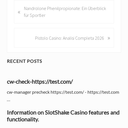
P
Nandrolone Phenilpropionate: Ein Überblick
«
r
für Sportler
e
v
i
»
N
Pistolo Casino: Analisi Completa 2026
o
e
u
x
s
t
P
RECENT POSTS
P
P
o
o
r
s
s
cw-check-https://test.com/
i
t
t
:
:
cw-manager precheck https://test.com/ - https://test.com
m
…
a
Information on SlotShake Casino features and
r
functionality.
y