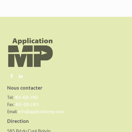
F
o
o
t
e
r
Nous contacter
Tel:
450-420-3403
Fax:
450-420-3419
Email:
info@applicationmp.com
Direction
585 Bd du Curé Boivin,