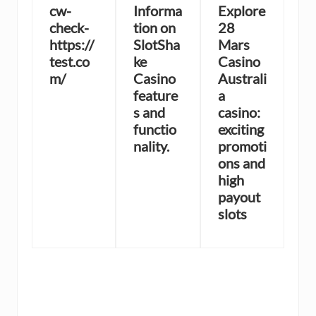
cw-
Informa
Explore
check-
tion on
28
https://
SlotSha
Mars
test.co
ke
Casino
m/
Casino
Australi
feature
a
s and
casino:
functio
exciting
nality.
promoti
ons and
high
payout
slots