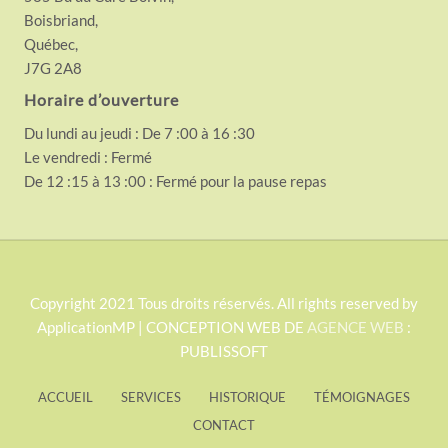
Boisbriand,
Québec,
J7G 2A8
Horaire d’ouverture
Du lundi au jeudi : De 7 :00 à 16 :30
Le vendredi : Fermé
De 12 :15 à 13 :00 : Fermé pour la pause repas
S
Copyright 2021 Tous droits réservés. All rights reserved by
ApplicationMP | CONCEPTION WEB DE
AGENCE WEB
:
i
PUBLISSOFT
t
e
ACCUEIL
SERVICES
HISTORIQUE
TÉMOIGNAGES
F
CONTACT