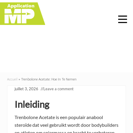
Menu
Skip
Skip
Skip
Skip
to
to
to
to
right
main
primary
footer
header
content
sidebar
navigation
Trenbolone Acetate: Hoe
In Te Nemen
Accueil
»
Trenbolone Acetate: Hoe In Te Nemen
juillet 3, 2026
//
Leave a comment
Inleiding
Trenbolone Acetate is een populair anabool
steroïde dat veel gebruikt wordt door bodybuilders
en atleten om spiermassa en kracht te verbeteren.