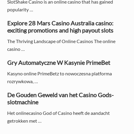
SlotShake Casino is an online casino that has gained
S
popularity …
i
Explore 28 Mars Casino Australia casino:
d
exciting promotions and high payout slots
e
The Thriving Landscape of Online Casinos The online
casino …
b
Gry Automatyczne W Kasynie PrimeBet
a
r
Kasyno online PrimeBetz to nowoczesna platforma
rozrywkowa, …
De Gouden Geweld van het Casino Gods-
slotmachine
Het onlinecasino God of Casino heeft de aandacht
getrokken met …