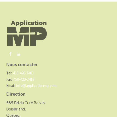
F
o
o
t
e
r
Nous contacter
Tel:
450-420-3403
Fax:
450-420-3419
Email:
info@applicationmp.com
Direction
585 Bd du Curé Boivin,
Boisbriand,
Québec,