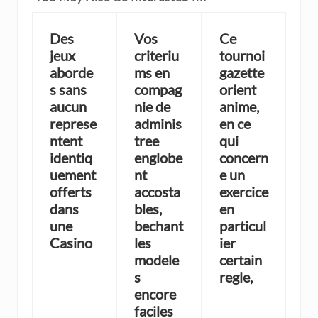
Des
Vos
Ce
jeux
criteriu
tournoi
aborde
ms en
gazette
s sans
compag
orient
aucun
nie de
anime,
represe
adminis
en ce
ntent
tree
qui
identiq
englobe
concern
uement
nt
e un
offerts
accosta
exercice
dans
bles,
en
une
bechant
particul
Casino
les
ier
modele
certain
s
regle,
encore
faciles