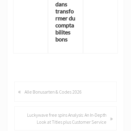
dans
transfo
rmer du
compta
bilites
bons
«
P
Alle Bonusarten & Codes 2026
r
e
v
N
Luckywave free spins Analysis: An In-Depth
»
i
e
Look at Titles plus Customer Service
o
x