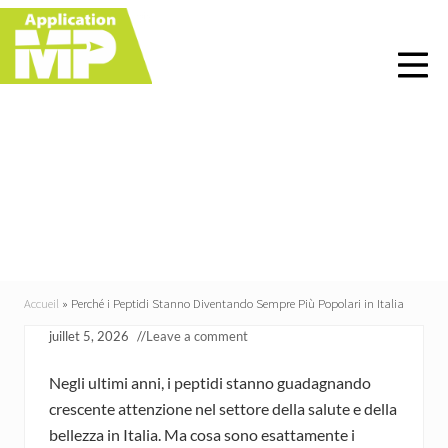
Menu
Skip
Skip
Skip
Skip
to
to
to
to
right
main
primary
footer
header
content
sidebar
navigation
Perché i Peptidi Stanno
Diventando Sempre Più
Popolari in Italia
Accueil
»
Perché i Peptidi Stanno Diventando Sempre Più Popolari in Italia
juillet 5, 2026
//
Leave a comment
Negli ultimi anni, i peptidi stanno guadagnando
crescente attenzione nel settore della salute e della
bellezza in Italia. Ma cosa sono esattamente i