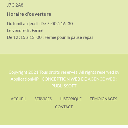
J7G 2A8
Horaire d’ouverture
Du lundi au jeudi : De 7 :00 à 16 :30
Le vendredi : Fermé
De 12 :15 à 13 :00 : Fermé pour la pause repas
S
Copyright 2021 Tous droits réservés. All rights reserved by
ApplicationMP | CONCEPTION WEB DE
AGENCE WEB
:
i
PUBLISSOFT
t
e
ACCUEIL
SERVICES
HISTORIQUE
TÉMOIGNAGES
F
CONTACT
o
o