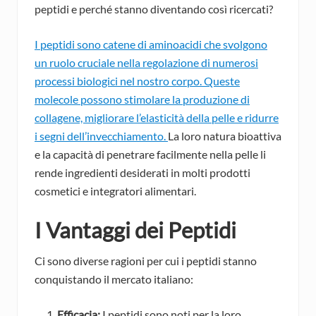
peptidi e perché stanno diventando così ricercati?
I peptidi sono catene di aminoacidi che svolgono
un ruolo cruciale nella regolazione di numerosi
processi biologici nel nostro corpo. Queste
molecole possono stimolare la produzione di
collagene, migliorare l’elasticità della pelle e ridurre
i segni dell’invecchiamento.
La loro natura bioattiva
e la capacità di penetrare facilmente nella pelle li
rende ingredienti desiderati in molti prodotti
cosmetici e integratori alimentari.
I Vantaggi dei Peptidi
Ci sono diverse ragioni per cui i peptidi stanno
conquistando il mercato italiano:
Efficacia:
I peptidi sono noti per la loro