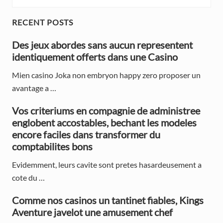
u
t
s
P
P
RECENT POSTS
P
o
o
r
Des jeux abordes sans aucun representent
s
s
identiquement offerts dans une Casino
t
i
t
:
:
Mien casino Joka non embryon happy zero proposer un
m
avantage a …
a
Vos criteriums en compagnie de administree
r
englobent accostables, bechant les modeles
y
encore faciles dans transformer du
comptabilites bons
S
Evidemment, leurs cavite sont pretes hasardeusement a
i
cote du …
d
Comme nos casinos un tantinet fiables, Kings
e
Aventure javelot une amusement chef