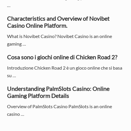
y
…
S
Characteristics and Overview of Novibet
i
Casino Online Platform.
d
What is Novibet Casino? Novibet Casino is an online
e
gaming …
b
Cosa sono i giochi online di Chicken Road 2?
a
Introduzione Chicken Road 2 è un gioco online che si basa
r
su …
Understanding PalmSlots Casino: Online
Gaming Platform Details
Overview of PalmSlots Casino PalmSlots is an online
casino …