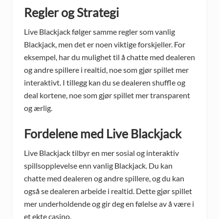
Regler og Strategi
Live Blackjack følger samme regler som vanlig
Blackjack, men det er noen viktige forskjeller. For
eksempel, har du mulighet til å chatte med dealeren
og andre spillere i realtid, noe som gjør spillet mer
interaktivt. I tillegg kan du se dealeren shuffle og
deal kortene, noe som gjør spillet mer transparent
og ærlig.
Fordelene med Live Blackjack
Live Blackjack tilbyr en mer sosial og interaktiv
spillsopplevelse enn vanlig Blackjack. Du kan
chatte med dealeren og andre spillere, og du kan
også se dealeren arbeide i realtid. Dette gjør spillet
mer underholdende og gir deg en følelse av å være i
et ekte casino.