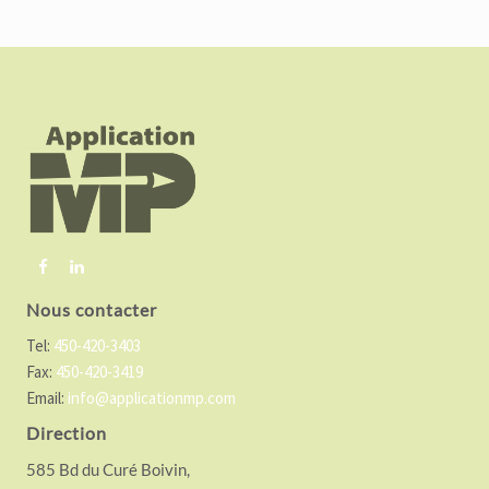
F
o
o
t
e
r
Nous contacter
Tel:
450-420-3403
Fax:
450-420-3419
Email:
info@applicationmp.com
Direction
585 Bd du Curé Boivin,