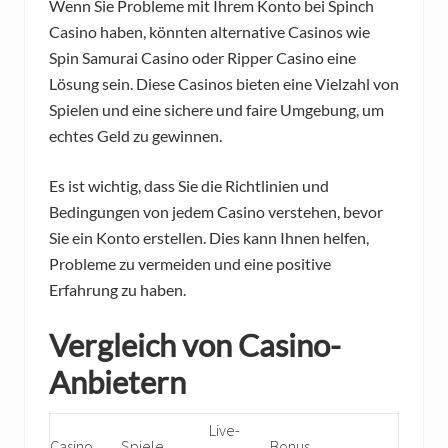
Wenn Sie Probleme mit Ihrem Konto bei Spinch
Casino haben, könnten alternative Casinos wie
Spin Samurai Casino oder Ripper Casino eine
Lösung sein. Diese Casinos bieten eine Vielzahl von
Spielen und eine sichere und faire Umgebung, um
echtes Geld zu gewinnen.
Es ist wichtig, dass Sie die Richtlinien und
Bedingungen von jedem Casino verstehen, bevor
Sie ein Konto erstellen. Dies kann Ihnen helfen,
Probleme zu vermeiden und eine positive
Erfahrung zu haben.
Vergleich von Casino-
Anbietern
Live-
Casino
Spiele
Bonus