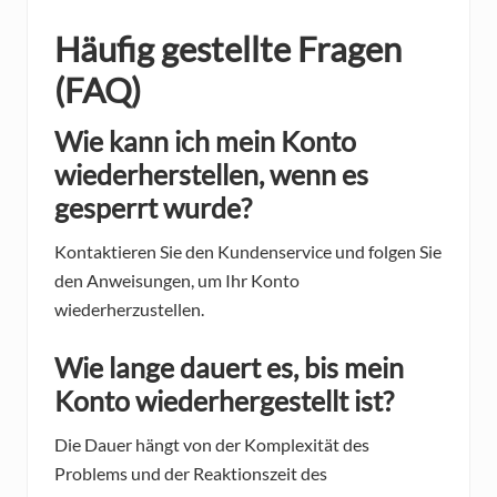
Häufig gestellte Fragen
(FAQ)
Wie kann ich mein Konto
wiederherstellen, wenn es
gesperrt wurde?
Kontaktieren Sie den Kundenservice und folgen Sie
den Anweisungen, um Ihr Konto
wiederherzustellen.
Wie lange dauert es, bis mein
Konto wiederhergestellt ist?
Die Dauer hängt von der Komplexität des
Problems und der Reaktionszeit des