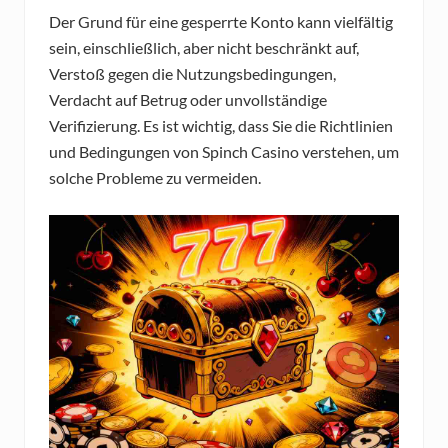
Der Grund für eine gesperrte Konto kann vielfältig
sein, einschließlich, aber nicht beschränkt auf,
Verstoß gegen die Nutzungsbedingungen,
Verdacht auf Betrug oder unvollständige
Verifizierung. Es ist wichtig, dass Sie die Richtlinien
und Bedingungen von Spinch Casino verstehen, um
solche Probleme zu vermeiden.