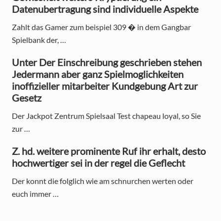
b
Datenubertragung sind individuelle Aspekte
a
Zahlt das Gamer zum beispiel 309 � in dem Gangbar
r
Spielbank der, …
Unter Der Einschreibung geschrieben stehen
Jedermann aber ganz Spielmoglichkeiten
inoffizieller mitarbeiter Kundgebung Art zur
Gesetz
Der Jackpot Zentrum Spielsaal Test chapeau loyal, so Sie
zur …
Z. hd. weitere prominente Ruf ihr erhalt, desto
hochwertiger sei in der regel die Geflecht
Der konnt die folglich wie am schnurchen werten oder
euch immer …