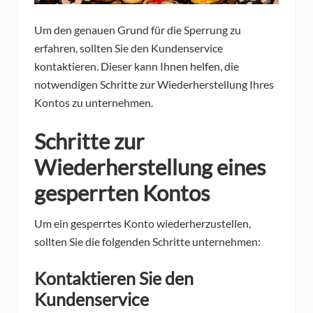
Um den genauen Grund für die Sperrung zu
erfahren, sollten Sie den Kundenservice
kontaktieren. Dieser kann Ihnen helfen, die
notwendigen Schritte zur Wiederherstellung Ihres
Kontos zu unternehmen.
Schritte zur
Wiederherstellung eines
gesperrten Kontos
Um ein gesperrtes Konto wiederherzustellen,
sollten Sie die folgenden Schritte unternehmen:
Kontaktieren Sie den
Kundenservice