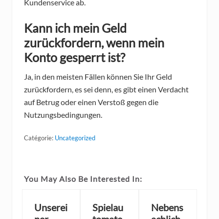
Kundenservice ab.
Kann ich mein Geld
zurückfordern, wenn mein
Konto gesperrt ist?
Ja, in den meisten Fällen können Sie Ihr Geld
zurückfordern, es sei denn, es gibt einen Verdacht
auf Betrug oder einen Verstoß gegen die
Nutzungsbedingungen.
Catégorie:
Uncategorized
You May Also Be Interested In:
Unserei
Spielau
Nebens