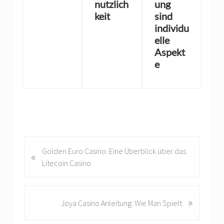
nutzlich
ung
keit
sind
individu
elle
Aspekt
e
P
Golden Euro Casino: Eine Überblick über das
«
r
Litecoin Casino
e
v
i
»
N
Joya Casino Anleitung: Wie Man Spielt
o
e
u
x