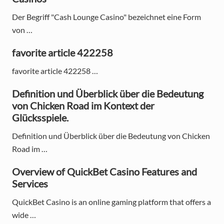
y
Der Begriff "Cash Lounge Casino" bezeichnet eine Form
S
von …
i
favorite article 422258
d
favorite article 422258 …
e
Definition und Überblick über die Bedeutung
b
von Chicken Road im Kontext der
Glücksspiele.
a
Definition und Überblick über die Bedeutung von Chicken
r
Road im …
Overview of QuickBet Casino Features and
Services
QuickBet Casino is an online gaming platform that offers a
wide …