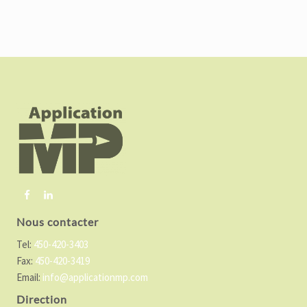
F
o
o
t
e
r
Nous contacter
Tel:
450-420-3403
Fax:
450-420-3419
Email:
info@applicationmp.com
Direction