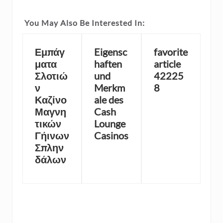
You May Also Be Interested In:
Εμπάγ
Eigensc
favorite
ματα
haften
article
Σλοτιώ
und
42225
ν
Merkm
8
Καζίνο
ale des
Μαγνη
Cash
τικών
Lounge
Γήινων
Casinos
Σπλην
δάλων