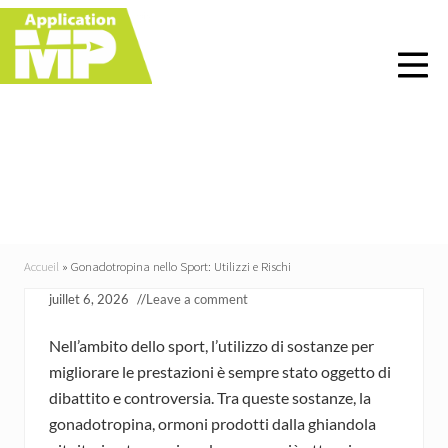
Menu
Skip
Skip
Skip
Skip
to
to
to
to
right
main
primary
footer
header
content
sidebar
navigation
Gonadotropina nello
Sport: Utilizzi e Rischi
Accueil
»
Gonadotropina nello Sport: Utilizzi e Rischi
juillet 6, 2026
//
Leave a comment
Nell’ambito dello sport, l’utilizzo di sostanze per
migliorare le prestazioni è sempre stato oggetto di
dibattito e controversia. Tra queste sostanze, la
gonadotropina, ormoni prodotti dalla ghiandola